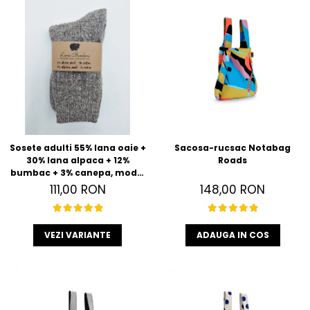
Sosete adulti 55% lana oaie +
Sacosa-rucsac Notabag
30% lana alpaca + 12%
Roads
bumbac + 3% canepa, model
Anna
111,00 RON
148,00 RON
VEZI VARIANTE
ADAUGA IN COS