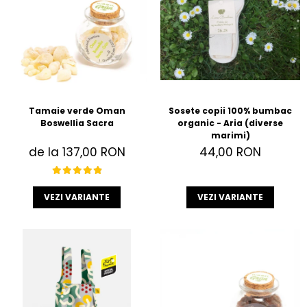
Accesorii
Imbracaminte
Produse pentru casa
Accesorii
Idei pentru casa
Prosoape bucatarie
Tamaie verde Oman
Sosete copii 100% bumbac
Boswellia Sacra
organic - Aria (diverse
marimi)
de la 137,00 RON
44,00 RON
VEZI VARIANTE
VEZI VARIANTE