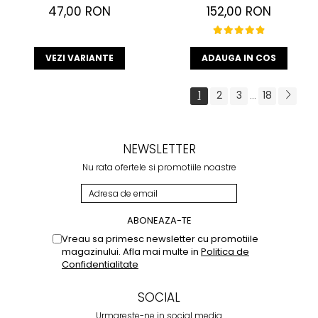
marimi)
47,00 RON
152,00 RON
VEZI VARIANTE
ADAUGA IN COS
1
2
3
18
...
NEWSLETTER
Nu rata ofertele si promotiile noastre
Vreau sa primesc newsletter cu promotiile
magazinului. Afla mai multe in
Politica de
Confidentialitate
SOCIAL
Urmareste-ne in social media