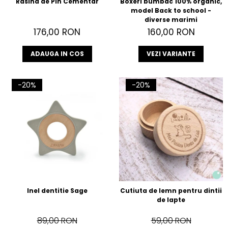
Rasina de Pin Cementar
Boxeri bumbac 100% organic,
model Back to school -
diverse marimi
176,00 RON
160,00 RON
ADAUGA IN COS
VEZI VARIANTE
-20%
-20%
Inel dentitie Sage
Cutiuta de lemn pentru dintii
de lapte
89,00 RON
59,00 RON