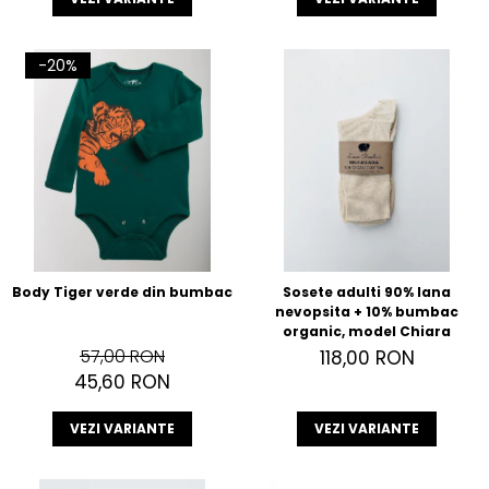
-20%
Body Tiger verde din bumbac
Sosete adulti 90% lana
nevopsita + 10% bumbac
organic, model Chiara
57,00 RON
118,00 RON
45,60 RON
VEZI VARIANTE
VEZI VARIANTE