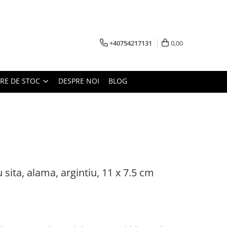
+40754217131
0,00
ARE DE STOC
DESPRE NOI
BLOG
 sita, alama, argintiu, 11 x 7.5 cm