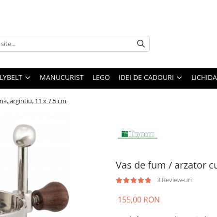
LLYBELT
MANUCURIST
LEGO
IDEI DE CADOURI
LICHID
ma, argintiu, 11 x 7.5 cm
Vas de fum / arzator cu
3 Review-uri
155,00 RON