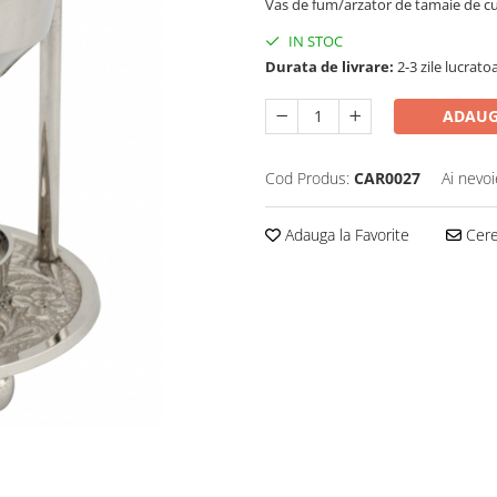
Vas de fum/arzator de tamaie de culo
IN STOC
Durata de livrare:
2-3 zile lucrato
ADAUG
Cod Produs:
CAR0027
Ai nevoi
Adauga la Favorite
Cere 