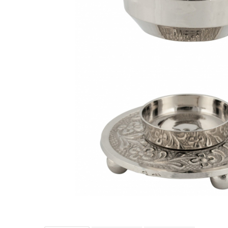
Produse pentru casa
Accesorii
Idei pentru casa
Prosoape bucatarie