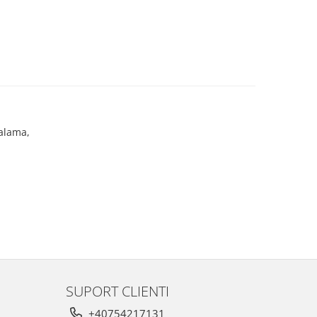
 alama,
SUPORT CLIENTI
+40754217131