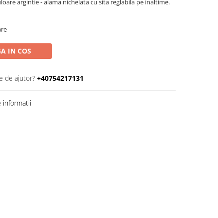
are argintie - alama nichelata cu sita reglabila pe inaltime.
are
A IN COS
e de ajutor?
+40754217131
informatii