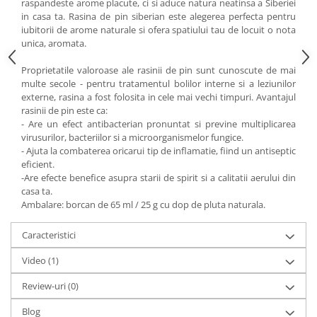
raspandeste arome placute, ci si aduce natura neatinsa a Siberiei
in casa ta. Rasina de pin siberian este alegerea perfecta pentru
iubitorii de arome naturale si ofera spatiului tau de locuit o nota
unica, aromata.
Proprietatile valoroase ale rasinii de pin sunt cunoscute de mai
multe secole - pentru tratamentul bolilor interne si a leziunilor
externe, rasina a fost folosita in cele mai vechi timpuri. Avantajul
rasinii de pin este ca:
- Are un efect antibacterian pronuntat si previne multiplicarea
virusurilor, bacteriilor si a microorganismelor fungice.
- Ajuta la combaterea oricarui tip de inflamatie, fiind un antiseptic
eficient.
-Are efecte benefice asupra starii de spirit si a calitatii aerului din
casa ta.
Ambalare: borcan de 65 ml / 25 g cu dop de pluta naturala.
Caracteristici
Video
(1)
Review-uri
(0)
Blog