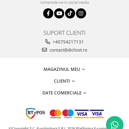
Urmareste-ne in social media
SUPORT CLIENTI
+40754217131
contact@dichisit.ro
MAGAZINUL MEU
CLIENTI
DATE COMERCIALE
©Copyright S.C. Eurobiologa S.R.L 2026
Platforma E-commerce by