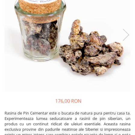
Produse pentru casa
Accesorii
Idei pentru casa
Prosoape bucatarie
176,00 RON
Rasina de Pin Cementar este o bucata de natura pura pentru casa ta.
Experimenteaza lumea seducatoare a rasinii de pin siberian, un
produs cu un continut ridicat de uleiuri esentiale. Aceasta rasina
exclusiva provine din padurile neatinse ale Siberiei si impresioneaza
printr-un miros intens care combina notele picante de lemn si o nota