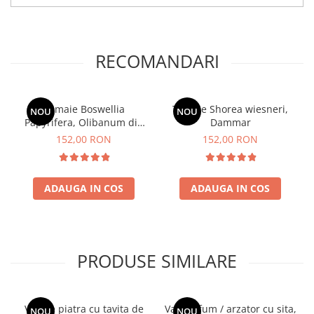
RECOMANDARI
Tamaie Boswellia
Tamaie Shorea wiesneri,
NOU
NOU
Papyrifera, Olibanum din
Dammar
Eritrea
152,00 RON
152,00 RON
ADAUGA IN COS
ADAUGA IN COS
PRODUSE SIMILARE
Vas de piatra cu tavita de
Vas de fum / arzator cu sita,
NOU
NOU