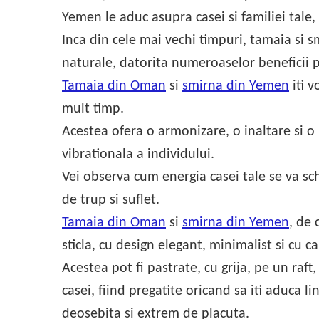
Yemen le aduc asupra casei si familiei tale, 
Inca din cele mai vechi timpuri, tamaia si s
naturale, datorita numeroaselor beneficii p
Tamaia din Oman
si
smirna din Yemen
iti v
mult timp.
Acestea ofera o armonizare, o inaltare si o pu
vibrationala a individului.
Vei observa cum energia casei tale se va sc
de trup si suflet.
Tamaia din Oman
si
smirna din Yemen
, de 
sticla, cu design elegant, minimalist si cu c
Acestea pot fi pastrate, cu grija, pe un raf
casei, fiind pregatite oricand sa iti aduca li
deosebita si extrem de placuta.