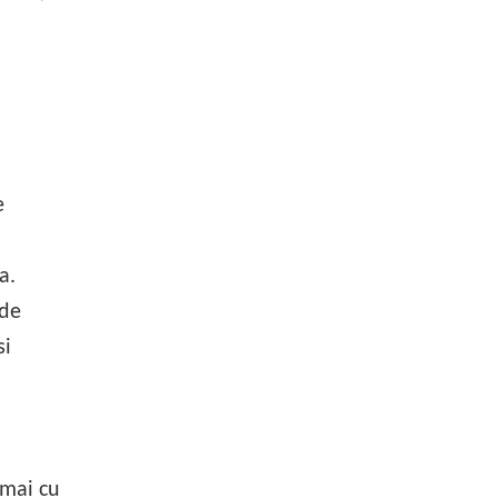
e
a.
 de
si
 mai cu