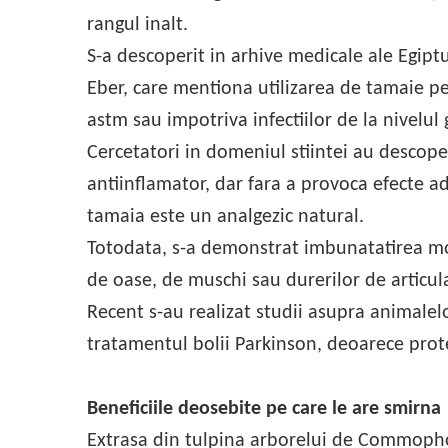
rangul inalt.
S-a descoperit in arhive medicale ale Egiptu
Eber, care mentiona utilizarea de tamaie pe
astm sau impotriva infectiilor de la nivelul 
Cercetatori in domeniul stiintei au descoper
antiinflamator, dar fara a provoca efecte a
tamaia este un analgezic natural.
Totodata, s-a demonstrat imbunatatirea mobi
de oase, de muschi sau durerilor de articula
Recent s-au realizat studii asupra animalel
tratamentul bolii Parkinson, deoarece prot
Beneficiile deosebite pe care le are smirna
Extrasa din tulpina arborelui de Commophor