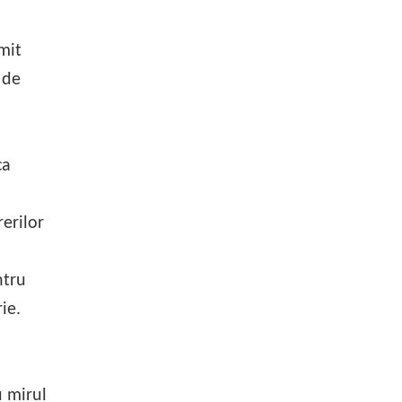
mit
 de
ca
erilor
ntru
ie.
u mirul