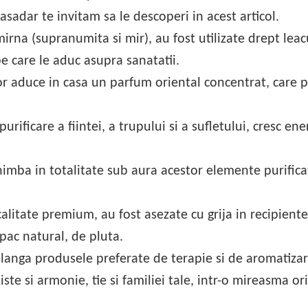
asadar te invitam sa le descoperi in acest articol.
mirna (supranumita si mir), au fost utilizate drept leac
e care le aduc asupra sanatatii.
or aduce in casa un parfum oriental concentrat, care p
rificare a fiintei, a trupului si a sufletului, cresc ene
himba in totalitate sub aura acestor elemente purific
calitate premium, au fost asezate cu grija in recipient
apac natural, de pluta.
t, langa produsele preferate de terapie si de aromatiza
niste si armonie, tie si familiei tale, intr-o mireasma or