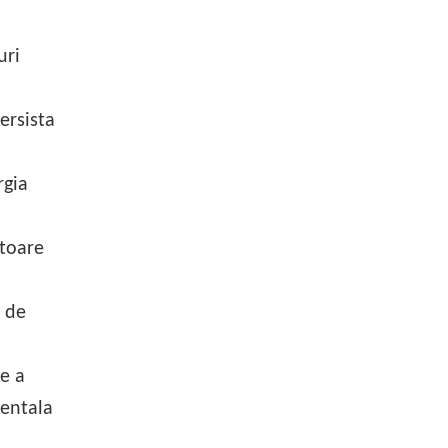
uri
ersista
rgia
atoare
e de
re a
ientala