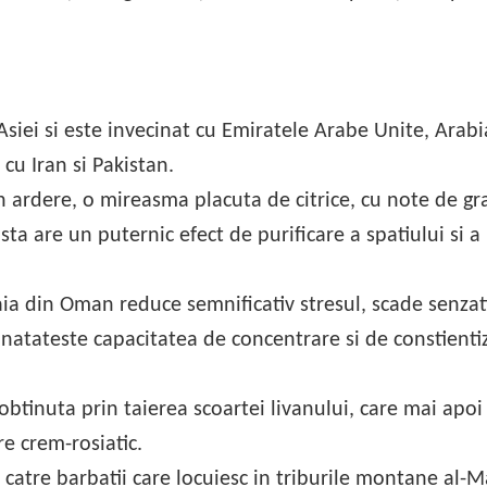
Asiei si este invecinat cu Emiratele Arabe Unite, Arabi
cu Iran si Pakistan.
 ardere, o mireasma placuta de citrice, cu note de gr
sta are un puternic efect de purificare a spatiului si a
aia din Oman reduce semnificativ stresul, scade senzat
unatateste capacitatea de concentrare si de constienti
btinuta prin taierea scoartei livanului, care mai apoi
e crem-rosiatic.
atre barbatii care locuiesc in triburile montane al-M