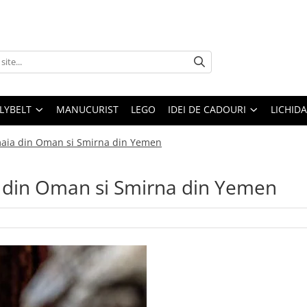
LLYBELT
MANUCURIST
LEGO
IDEI DE CADOURI
LICHID
amaia din Oman si Smirna din Yemen
ia din Oman si Smirna din Yemen