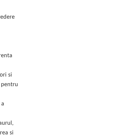
vedere
renta
ri si
i pentru
 a
aurul,
rea si