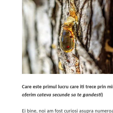
Produse pentru casa
Accesorii
Idei pentru casa
Prosoape bucatarie
Care este primul lucru care iti trece prin m
oferim cateva secunde sa te gandesti
)
Ei bine, noi am fost curiosi asupra numero