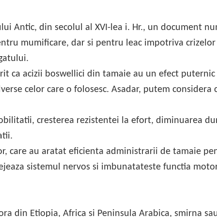
lui Antic, din secolul al XVI-lea i. Hr., un document nu
ntru mumificare, dar si pentru leac impotriva crizelor
gatului.
it ca acizii boswellici din tamaie au un efect puternic
dverse celor care o folosesc. Asadar, putem considera 
litatii, cresterea rezistentei la efort, diminuarea dur
tii.
or, care au aratat eficienta administrarii de tamaie pe
ejeaza sistemul nervos si imbunatateste functia motor
a din Etiopia, Africa si Peninsula Arabica, smirna sa