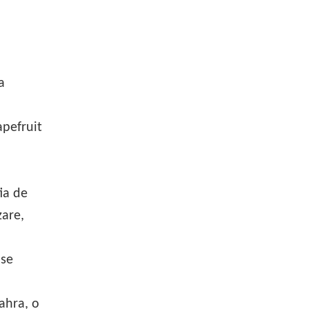
a
apefruit
ia de
zare,
 se
ahra, o