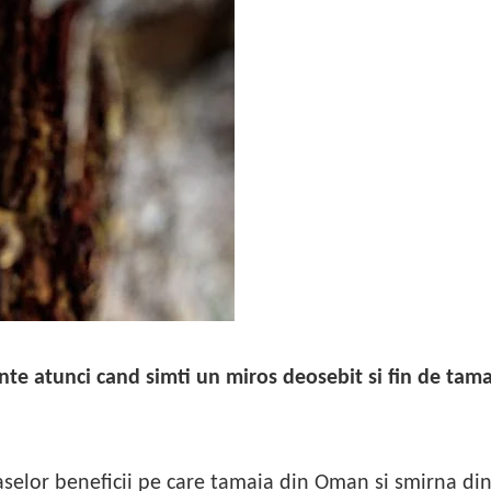
inte atunci cand simti un miros deosebit si fin de tama
aselor beneficii pe care tamaia din Oman si smirna di