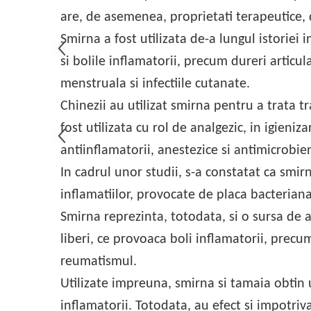
are, de asemenea, proprietati terapeutice,
Smirna a fost utilizata de-a lungul istoriei 
si bolile inflamatorii, precum dureri articu
menstruala si infectiile cutanate.
Chinezii au utilizat smirna pentru a trata t
fost utilizata cu rol de analgezic, in igieniz
antiinflamatorii, anestezice si antimicrobie
In cadrul unor studii, s-a constatat ca smirn
inflamatiilor, provocate de placa bacterian
Smirna reprezinta, totodata, si o sursa de a
liberi, ce provoaca boli inflamatorii, precu
reumatismul.
Utilizate impreuna, smirna si tamaia obtin u
inflamatorii. Totodata, au efect si impotriv