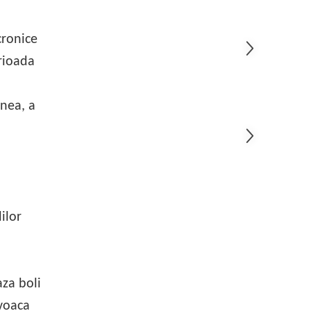
cronice
erioada
enea, a
ilor
aza boli
ovoaca