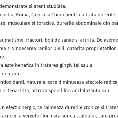
 demonstrate si atent studiate.
in India, Roma, Grecia si China pentru a trata durerile 
lare, musculare si toracice, durerile abdominale din p
raumatisme, fracturi, boli de sange si artrita. De asem
area si vindecarea ranilor pielii, datorita proprietatilor
ne.
a este benefica in tratarea gingivitei sau a
a dentara.
ntioxidanti, naturala, care diminueaza efectele radical
m osteoartrita, artroza spondilita anchilozanta sau
n efect sinergic, ce calmeaza durerile cronice si trate
a acneei, a vergeturilor, uscaciunea scalpului, care pr