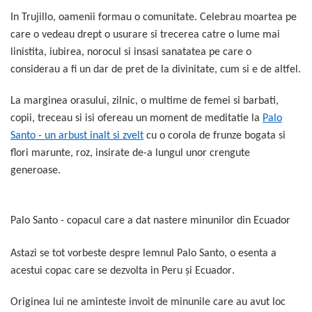
In
Trujillo
, oamenii formau o comunitate. Celebrau moartea pe
care o vedeau drept o usurare si trecerea catre o lume mai
linistita, iubirea, norocul si insasi sanatatea pe care o
considerau a fi un dar de pret de la divinitate, cum si e de altfel.
La marginea orasului, zilnic, o multime de femei si barbati,
copii, treceau si isi ofereau un moment de meditatie la
Palo
Santo - un arbust inalt si zvelt
cu o corola de frunze bogata si
flori marunte, roz, insirate de-a lungul unor crengute
generoase.
Palo Santo - copacul care a dat nastere minunilor din
Ecuador
Astazi se tot vorbeste despre lemnul Palo Santo, o esenta a
acestui copac care se dezvolta in
Peru și Ecuador
.
Originea lui ne aminteste invoit de minunile care au avut loc