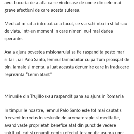
avut bucuria de a afla ca se vindecase de unele din cele mai
grave afectiuni de care acesta suferea.
Medicul mirat a intrebat ce a facut, ce s-a schimba in stilul sau
de viata, intr-un moment in care nimeni nu-i mai dadea
sperante.
Asa a ajuns povestea misionarului sa fie raspandita peste mari
si tari, iar Palo Santo, lemnul tamaduitor cu parfum proaspat de
pin, lamaie si menta, a luat aceasta denumire care in traducere
reprezinta “Lemn Sfant”.
Minunile din
Trujillo
s-au raspandit pana au ajuns in Romania
In timpurile noastre, lemnul Palo Santo este tot mai cautat si
frecvent introdus in sesiunile de aromaterapie si meditatie,
avand vaste proprietati benefice atat din punct de vedere
spiritual, cat si renumit pentru efectul terapeutic asupra unor