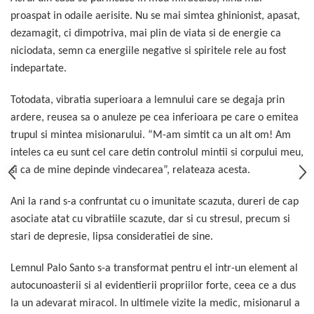
proaspat in odaile aerisite. Nu se mai simtea ghinionist, apasat,
dezamagit, ci dimpotriva, mai plin de viata si de energie ca
niciodata, semn ca energiile negative si spiritele rele au fost
indepartate.
Totodata, vibratia superioara a lemnului care se degaja prin
ardere, reusea sa o anuleze pe cea inferioara pe care o emitea
trupul si mintea misionarului. “M-am simtit ca un alt om! Am
inteles ca eu sunt cel care detin controlul mintii si corpului meu
,
si ca de mine depinde vindecarea”, relateaza acesta.
Ani la rand s-a confruntat cu o imunitate scazuta, dureri de cap
asociate atat cu vibratiile scazute, dar si cu stresul, precum si
stari de depresie, lipsa consideratiei de sine.
Lemnul Palo Santo s-a transformat pentru el intr-un element al
autocunoasterii si al evidentierii propriilor forte, ceea ce a dus
la un adevarat miracol. In ultimele vizite la medic, misionarul a