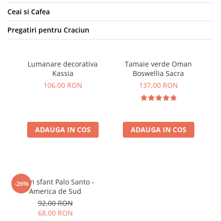
Ceai si Cafea
Pregatiri pentru Craciun
Lumanare decorativa
Tamaie verde Oman
Kassia
Boswellia Sacra
106,00 RON
137,00 RON
ADAUGA IN COS
ADAUGA IN COS
Lemn sfant Palo Santo -
-26%
America de Sud
92,00 RON
68,00 RON