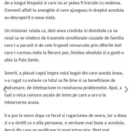
de-a lungul timpului si care nu ar putea fi trecute cu vederea.
Oamenii aflati la ananghie si care ajungeau in dreptul acestuia
au descoperit o noua viata.
Un misionar relata ca, desi avea credinta in divinitate ca va
reusi sa se vindece de traumele emotionale cauzate de familia
care l-a parasit si de cele trupesti remarcate prin diferite boli
care-i curmau viata la fiecare pas, linistea absoluta si-a gasit-o
abia la Palo Santo.
Smerit, a plecat capul inspre solul bogat din care acesta iesea,
s-a rugat cu evlavie ca totul sa fie bine si sa beneficieze de
indrumare, de intelepciune in rezolvarea problemelor. Apoi, a
luat o mica ramura uscata de lemn pe care a ars-o la
intoarcerea acasa.
S-
a pus la somn dupa ce facut si rugaciunea de seara, iar a doua
zi s-a simtit ca o alta persoana, o versiune mai buna a acestuia.
Aerul din casa se purificase in mod miraculos, fiind mai