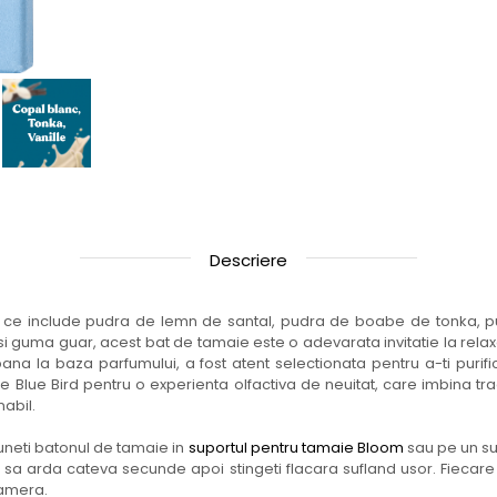
Descriere
 ce include pudra de lemn de santal, pudra de boabe de tonka, pu
 si guma guar, acest bat de tamaie este o adevarata invitatie la relax
ana la baza parfumului, a fost atent selectionata pentru a-ti purific
ege Blue Bird pentru o experienta olfactiva de neuitat, care imbina trad
abil.
neti batonul de tamaie in
suportul pentru tamaie Bloom
sau pe un su
i-l sa arda cateva secunde apoi stingeti flacara sufland usor. Fieca
camera.