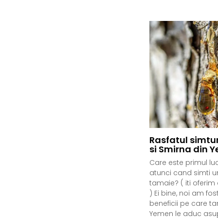
Rasfatul simtu
si Smirna din 
Care este primul luc
atunci cand simti u
tamaie? ( iti oferi
) Ei bine, noi am f
beneficii pe care t
Yemen le aduc asupr