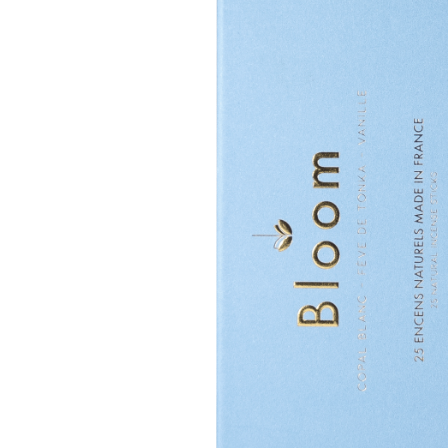
Accesorii
Imbracaminte
Produse pentru casa
Accesorii
Idei pentru casa
Prosoape bucatarie