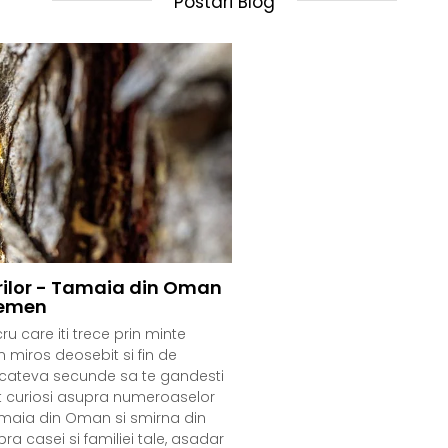
Postari Blog
rilor - Tamaia din Oman
Yemen
ru care iti trece prin minte
n miros deosebit si fin de
m cateva secunde sa te gandesti
ost curiosi asupra numeroaselor
amaia din Oman si smirna din
a casei si familiei tale, asadar