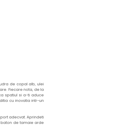
dra de copal alb, ulei
are. Fiecare nota, de la
a spatiul si a-ti aduce
itia cu inovatia intr-un
port adecvat. Aprindeti
re baton de tamaie arde