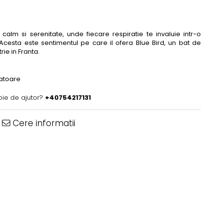
alm si serenitate, unde fiecare respiratie te invaluie intr-o
Acesta este sentimentul pe care il ofera Blue Bird, un bat de
ie in Franta.
ratoare
oie de ajutor?
+40754217131
Cere informatii