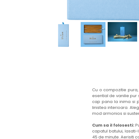
Cu o compozitie pura,
esential de vanilie pur
cap pana la inima si p
linistea interioara. Al
mod armonios si susten
Cum sa il folosesti:
Pu
capatul batului, lasat
45 de minute. Aerisiti 