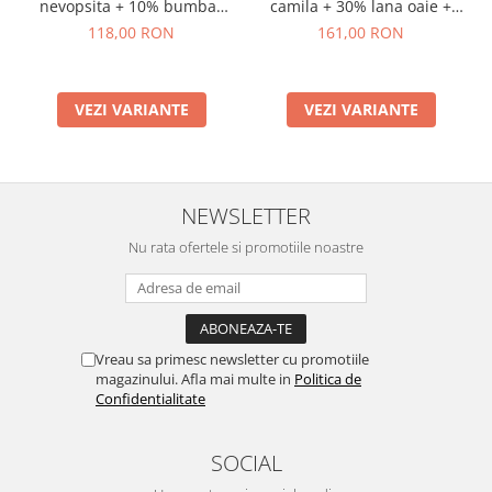
nevopsita + 10% bumbac
camila + 30% lana oaie +
organic, model Chiara
12% bumbac + 3% canepa,
118,00 RON
161,00 RON
model Camelia
VEZI VARIANTE
VEZI VARIANTE
NEWSLETTER
Nu rata ofertele si promotiile noastre
Vreau sa primesc newsletter cu promotiile
magazinului. Afla mai multe in
Politica de
Confidentialitate
SOCIAL