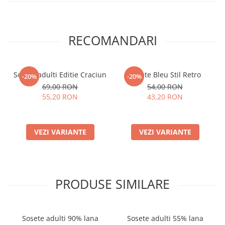
RECOMANDARI
Sosete adulti Editie Craciun
Sosete Bleu Stil Retro
-20%
-20%
69,00 RON
54,00 RON
55,20 RON
43,20 RON
VEZI VARIANTE
VEZI VARIANTE
PRODUSE SIMILARE
Sosete adulti 90% lana
Sosete adulti 55% lana