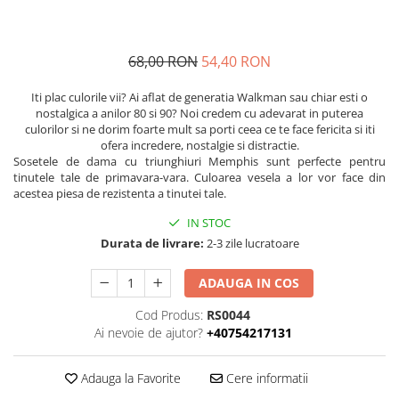
68,00 RON
54,40 RON
Iti plac culorile vii? Ai aflat de generatia Walkman sau chiar esti o
nostalgica a anilor 80 si 90? Noi credem cu adevarat in puterea
culorilor si ne dorim foarte mult sa porti ceea ce te face fericita si iti
ofera incredere, nostalgie si distractie.
Sosetele de dama cu triunghiuri Memphis sunt perfecte pentru
tinutele tale de primavara-vara. Culoarea vesela a lor vor face din
acestea piesa de rezistenta a tinutei tale.
IN STOC
Durata de livrare:
2-3 zile lucratoare
ADAUGA IN COS
Cod Produs:
RS0044
Ai nevoie de ajutor?
+40754217131
Adauga la Favorite
Cere informatii