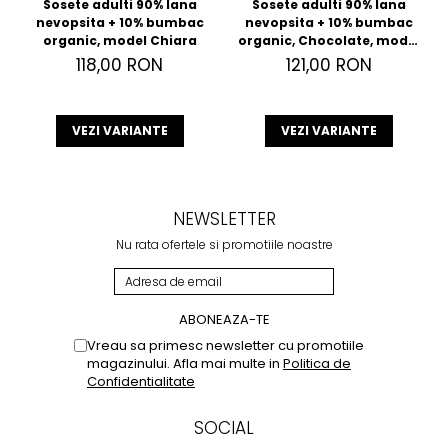
Sosete adulti 90% lana
Sosete adulti 90% lana
nevopsita + 10% bumbac
nevopsita + 10% bumbac
organic, model Chiara
organic, Chocolate, model
Andrea
118,00 RON
121,00 RON
VEZI VARIANTE
VEZI VARIANTE
NEWSLETTER
Nu rata ofertele si promotiile noastre
Vreau sa primesc newsletter cu promotiile
magazinului. Afla mai multe in
Politica de
Confidentialitate
SOCIAL