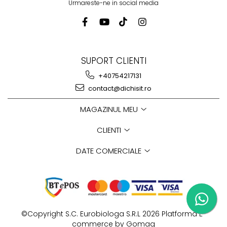
Urmareste-ne in social media
SUPORT CLIENTI
+40754217131
contact@dichisit.ro
MAGAZINUL MEU
CLIENTI
DATE COMERCIALE
©Copyright S.C. Eurobiologa S.R.L 2026
Platforma E-
commerce by Gomag