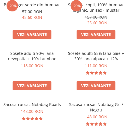
Body Tiger verde din bumbac
Salopeta copii, 100% bumbac
-20%
-20%
organic, unisex - mustar
57,00 RON
157,00 RON
45,60 RON
125,60 RON
VEZI VARIANTE
VEZI VARIANTE
Sosete adulti 90% lana
Sosete adulti 55% lana oaie +
nevopsita + 10% bumbac
30% lana alpaca + 12%
organic, model Chiara
bumbac + 3% canepa, model
118,00 RON
111,00 RON
Anna
VEZI VARIANTE
VEZI VARIANTE
Sacosa-rucsac Notabag Roads
Sacosa-rucsac Notabag Gri /
Negru
148,00 RON
148,00 RON