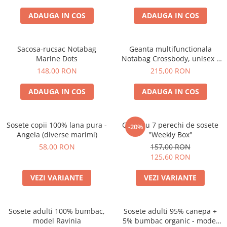
ADAUGA IN COS
ADAUGA IN COS
Sacosa-rucsac Notabag
Geanta multifunctionala
Marine Dots
Notabag Crossbody, unisex -
verde
148,00 RON
215,00 RON
ADAUGA IN COS
ADAUGA IN COS
Sosete copii 100% lana pura -
Cutie cu 7 perechi de sosete
-20%
Angela (diverse marimi)
"Weekly Box"
58,00 RON
157,00 RON
125,60 RON
VEZI VARIANTE
VEZI VARIANTE
Sosete adulti 100% bumbac,
Sosete adulti 95% canepa +
model Ravinia
5% bumbac organic - model