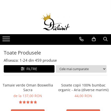
Billybelt
Idei de cadouri
Lichidare de Stoc
Boxeri
Cadouri femei
Produse copii
Curele
Cadouri barbati
Jucarii
Imbracaminte Copii
Sepci
Cadouri copii si bebelusi
Incaltaminte Copii
Sosete
Seturi cadou
Toate Produsele
Sosete Copii
Sosete barbati
Accesorii Copii
Afiseaza:
1-
24
din
459
produse
Sosete dama
Igiena si Ingrijire Copii
FILTRE
Imbracaminte
Carti Copii
Terapie Senzoriala
Tamaie verde Oman Boswellia
Sosete copii 100% bumbac
Produse adulti
Sacra
organic - Aria (diverse marimi)
Sosete
de la 137,00 RON
44,00 RON
Accesorii
Imbracaminte