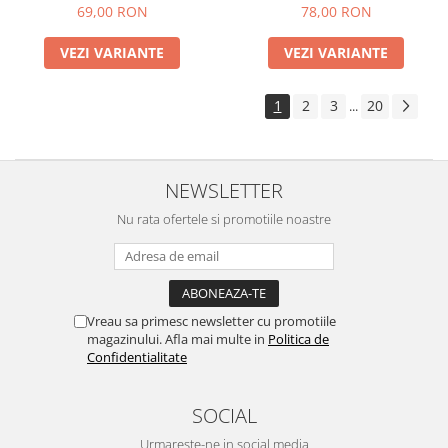
Paola (diverse marimi)
69,00 RON
78,00 RON
VEZI VARIANTE
VEZI VARIANTE
1
2
3
20
...
NEWSLETTER
Nu rata ofertele si promotiile noastre
Vreau sa primesc newsletter cu promotiile
magazinului. Afla mai multe in
Politica de
Confidentialitate
SOCIAL
Urmareste-ne in social media