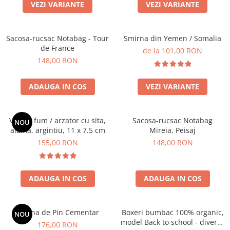
Produse pentru casa
VEZI VARIANTE
VEZI VARIANTE
Accesorii
Idei pentru casa
Sacosa-rucsac Notabag - Tour
Smirna din Yemen / Somalia
Prosoape bucatarie
de France
de la 101,00 RON
148,00 RON
ADAUGA IN COS
VEZI VARIANTE
Vas de fum / arzator cu sita,
Sacosa-rucsac Notabag
NOU
alama, argintiu, 11 x 7.5 cm
Mireia, Peisaj
155,00 RON
148,00 RON
ADAUGA IN COS
ADAUGA IN COS
Rasina de Pin Cementar
Boxeri bumbac 100% organic,
NOU
model Back to school - diverse
176,00 RON