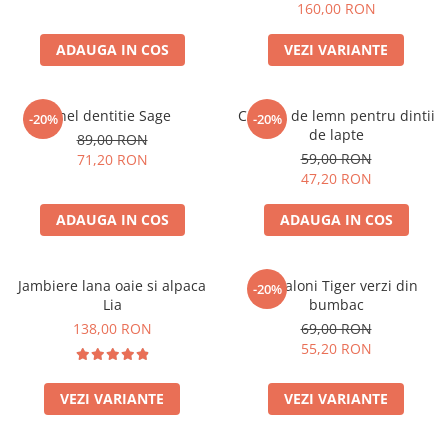
marimi
160,00 RON
ADAUGA IN COS
VEZI VARIANTE
Inel dentitie Sage
Cutiuta de lemn pentru dintii
-20%
-20%
de lapte
89,00 RON
59,00 RON
71,20 RON
47,20 RON
ADAUGA IN COS
ADAUGA IN COS
Jambiere lana oaie si alpaca
Pantaloni Tiger verzi din
-20%
Lia
bumbac
138,00 RON
69,00 RON
55,20 RON
VEZI VARIANTE
VEZI VARIANTE