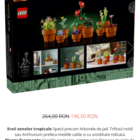
Produse pentru casa
Accesorii
Idei pentru casa
Prosoape bucatarie
264,00 RON
196,50 RON
Eroii zonelor tropicale
Specii precum Arborele de jad, Trifoiul nobil
sau Anthurium prefera mediile calde si cu umiditate ridicata.