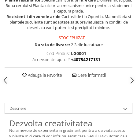
Plante fascinante
Speciile carnivore, printre care Dionaea muscipula,
Roua cerului si Planta ulcior, au mecanisme unice pentru a-si ademeni
si captura prada.
Rezistentii din zonele aride
Cactusii de tip Opuntia, Mammillaria si
plantele suculente sunt adaptate sa supravietuiasca in conditii de
desert, cu vant puternic si precipitatii minime.
STOC EPUIZAT
Durata de livrare:
2-3 zile lucratoare
Cod Produs:
LG0001
Ai nevoie de ajutor?
+40754217131
Adauga la Favorite
Cere informatii
Descriere
Dezvolta creativitatea
Nu ai nevoie de experienta in gradinarit pentru a da viata acestor
9 plante mici care iti vor infrumusetat casa. Setul LEGO Botanicals