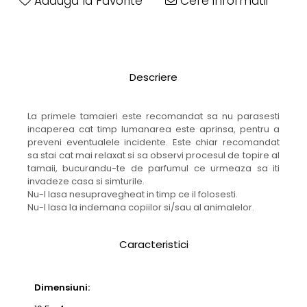
Adauga la Favorite
Cere informatii
Descriere
La primele tamaieri este recomandat sa nu parasesti
incaperea cat timp lumanarea este aprinsa, pentru a
preveni eventualele incidente. Este chiar recomandat
sa stai cat mai relaxat si sa observi procesul de topire al
tamaii, bucurandu-te de parfumul ce urmeaza sa iti
invadeze casa si simturile.
Nu-l lasa nesupravegheat in timp ce il folosesti.
Nu-l lasa la indemana copiilor si/sau al animalelor.
Caracteristici
Dimensiuni: