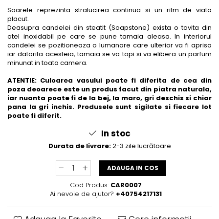
Soarele reprezinta stralucirea continua si un ritm de viata
placut.
Deasupra candelei din steatit (Soapstone) exista o tavita din
otel inoxidabil pe care se pune tamaia aleasa. In interiorul
candelei se pozitioneaza o lumanare care ulterior va fi aprisa
iar datorita acesteia, tamaia se va topi si va elibera un parfum
minunat in toata camera.
ATENTIE: Culoarea vasului poate fi diferita de cea din
poza deoarece este un produs facut din piatra naturala,
iar nuanta poate fi de la bej, la maro, gri deschis si chiar
pana la gri inchis. Produsele sunt sigilate si fiecare lot
poate fi diferit.
In stoc
Durata de livrare:
2-3 zile lucrătoare
ADAUGA IN COS
Cod Produs:
CAR0007
Ai nevoie de ajutor?
+40754217131