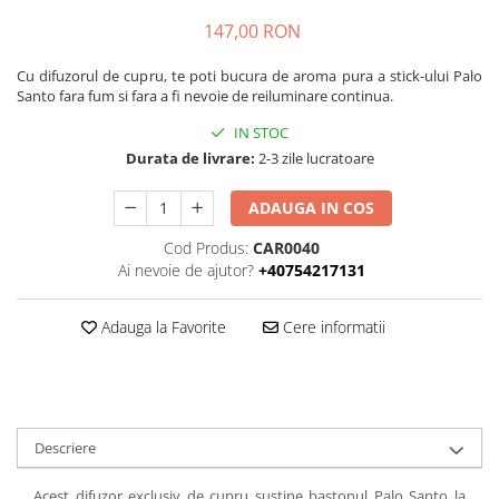
147,00 RON
Cu difuzorul de cupru, te poti bucura de aroma pura a stick-ului Palo
Santo fara fum si fara a fi nevoie de reiluminare continua.
IN STOC
Durata de livrare:
2-3 zile lucratoare
ADAUGA IN COS
Cod Produs:
CAR0040
Ai nevoie de ajutor?
+40754217131
Adauga la Favorite
Cere informatii
Descriere
Acest difuzor exclusiv de cupru sustine bastonul Palo Santo la