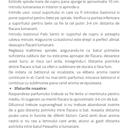
Extinde spirala mare de cupru pana ajunge la aproximativ 10 cm.
Introdu lumanarea in interior si aprinde-o.
Intinde usor cosul suportului in care va fi introdus bastonul si
pune suportul pentru bete pe spirala. Verifica ca partea inferioara
a suportului pentru bete sa fie la cel putin 3-4 cm distanta de
flacara lumanarii.
Introdu bastonul Palo Santo in suportul de cupru si asteapta
cateva minute. Asigura-te ca bastonul este drept si perfect aliniat
deasupra flacarii lumanarii.
Regleaza inaltimea spiralei, asigurandu-te ca batul primeste
suficienta caldura dar nu este prea aproape de flacara, deoarece
acest lucru ar risca sa-l arda, innegrindu-l. Distanta potrivita
dintre flacara si bat va oferi o sublimare de durata si fara fum.
De indata ce betisorul se incalzeste, va elibera aroma rasinii
continute in el. Cand nu mai simti parfumul, intoarce betisorul si
continua cu sublimarea pana cand aroma se epuizeaza.
Sfaturile noastre:
Raspandirea parfumului trebuie sa fie lenta si mentinuta pentru
mediu. Iti sugeram sa mentii flacara la aproximativ 3-6 cm de bat.
Difuzorul trebuie supravegheat si nu trebuie abandonat inainte
de a gasi distanta potrivita intre flacara si bat. Aceasta distanta
poate varia in functie de diferiti factori. Cand simti doar aroma
rasinii si nu cea a lemnului care arde, atunci ai gasit distanta
potrivita intre batul Pequeño si lumanare.