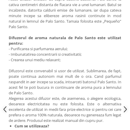
cativa centimetri distanta de flacara vie a unei lumanari. Batul se
incalzeste, datorita caldurii emise de lumanare, iar dupa cateva
minute incepe sa elibereze aroma rasinii continute in mod
natural in lemnul de Palo Santo. Tamaia folosita este „Pequeño”
Palo Santo.
Difuzorul de aroma naturala de Palo Santo este utilizat
pentru:
- Purificarea si parfumarea aerului;
- Imbunatatirea concentrarii si creativitatii;
- Crearea unui mediu relaxant;
Difuzorul este convenabil si usor de utilizat. Sublimarea, de fapt,
poate continua autonom mai mult de o ora. Cand parfumul
raspandit in aer incepe sa scada, intoarceti batonul Palo Santo. In
acest fel te poti bucura in continuare de aroma pura a lemnului
de Palo Santo.
Alegerea acestui difuzor este, de asemenea, o alegere ecologica,
deoarece electricitatea nu este folosita. Este o alternativa
excelenta de utilizat in medii fara prize electrice si pentru cei care
prefera o aroma 100% naturala, deoarece nu genereaza fum legat
de ardere. Produsul este realizat manual din cupru pur.
Cum se utilizeaza?