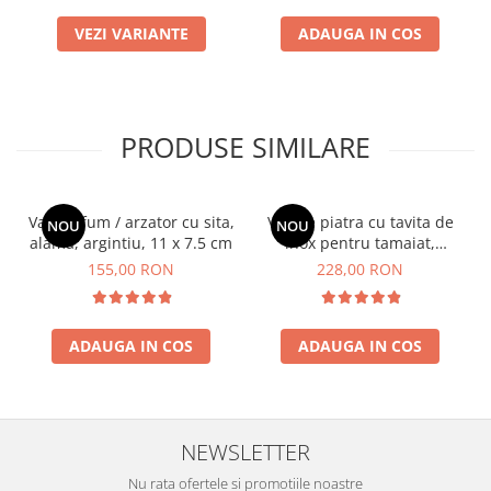
VEZI VARIANTE
ADAUGA IN COS
PRODUSE SIMILARE
Vas de fum / arzator cu sita,
Vas de piatra cu tavita de
NOU
NOU
alama, argintiu, 11 x 7.5 cm
inox pentru tamaiat,
Mandala
155,00 RON
228,00 RON
ADAUGA IN COS
ADAUGA IN COS
NEWSLETTER
Nu rata ofertele si promotiile noastre