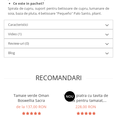
Ce este in pachet?
Spirala de cupru, suport pentru betisoare de cupru, lumanare de
soia, baza de pluta, 4 betisoare "Pequeño" Palo Santo, pliant.
Caracteristici
Video
(1)
Review-uri
(0)
Blog
RECOMANDARI
Tamaie verde Oman
Vas de piatra cu tavita de
NOU
Boswellia Sacra
inox pentru tamaiat,
Mandala
de la 137,00 RON
228,00 RON