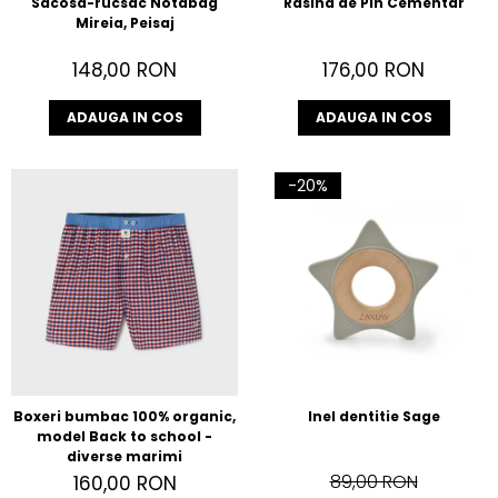
Sacosa-rucsac Notabag
Rasina de Pin Cementar
Mireia, Peisaj
148,00 RON
176,00 RON
ADAUGA IN COS
ADAUGA IN COS
-20%
Boxeri bumbac 100% organic,
Inel dentitie Sage
model Back to school -
diverse marimi
89,00 RON
160,00 RON