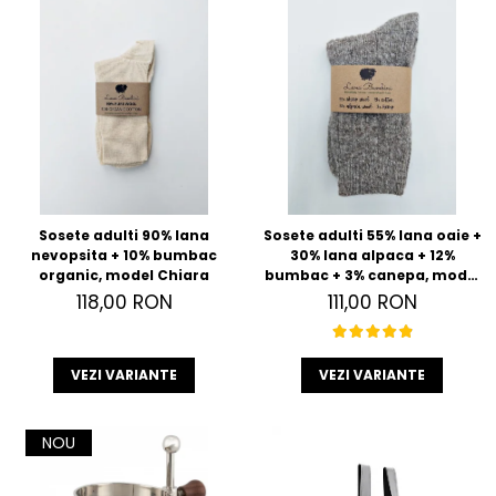
Sosete adulti 90% lana
Sosete adulti 55% lana oaie +
nevopsita + 10% bumbac
30% lana alpaca + 12%
organic, model Chiara
bumbac + 3% canepa, model
Anna
118,00 RON
111,00 RON
VEZI VARIANTE
VEZI VARIANTE
NOU