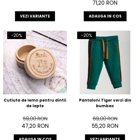
71,20 RON
VEZI VARIANTE
ADAUGA IN COS
-20%
-20%
Cutiuta de lemn pentru dintii
Pantaloni Tiger verzi din
de lapte
bumbac
59,00 RON
69,00 RON
47,20 RON
55,20 RON
ADAUGA IN COS
VEZI VARIANTE