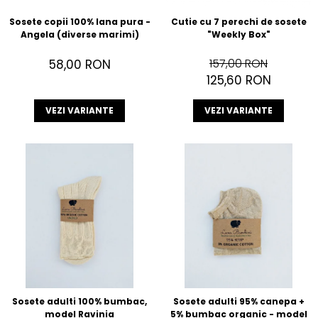
Sosete copii 100% lana pura -
Cutie cu 7 perechi de sosete
Angela (diverse marimi)
"Weekly Box"
157,00 RON
58,00 RON
125,60 RON
VEZI VARIANTE
VEZI VARIANTE
Sosete adulti 100% bumbac,
Sosete adulti 95% canepa +
model Ravinia
5% bumbac organic - model