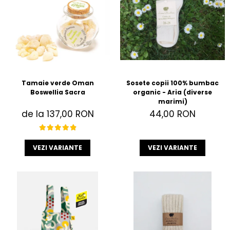
Accesorii
Imbracaminte
Produse pentru casa
Accesorii
Idei pentru casa
Prosoape bucatarie
Tamaie verde Oman
Sosete copii 100% bumbac
Boswellia Sacra
organic - Aria (diverse
marimi)
de la 137,00 RON
44,00 RON
VEZI VARIANTE
VEZI VARIANTE