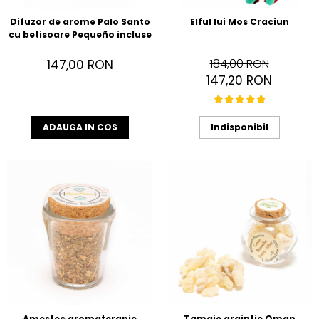
Difuzor de arome Palo Santo
Elful lui Mos Craciun
cu betisoare Pequeño incluse
184,00 RON
147,00 RON
147,20 RON
ADAUGA IN COS
Indisponibil
Amestec aromaterapie
Tamaie argintie Oman