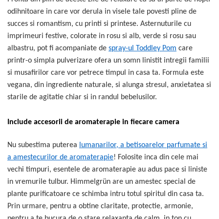
odihnitoare in care vor derula in visele tale povesti pline de
succes si romantism, cu printi si printese. Asternuturile cu
imprimeuri festive, colorate in rosu si alb, verde si rosu sau
albastru, pot fi acompaniate de
spray-ul Toddley Pom
care
printr-o simpla pulverizare ofera un somn linistit intregii familii
si musafirilor care vor petrece timpul in casa ta. Formula este
vegana, din ingrediente naturale, si alunga stresul, anxietatea si
starile de agitatie chiar si in randul bebelusilor.
Include accesorii de aromaterapie in fiecare camera
Nu subestima puterea
lumanarilor, a betisoarelor parfumate si
a amestecurilor de aromaterapie
! Folosite inca din cele mai
vechi timpuri, esentele de aromaterapie au adus pace si liniste
in vremurile tulbur. Himmelgrün are un amestec special de
plante purificatoare ce schimba intru totul spiritul din casa ta.
Prin urmare, pentru a obtine claritate, protectie, armonie,
pentru a te bucura de o stare relaxanta de calm, in ton cu