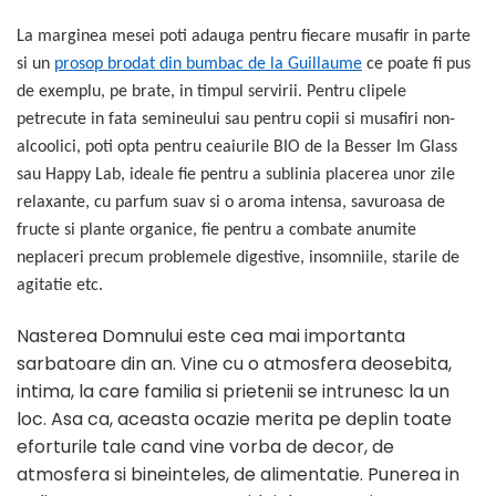
La marginea mesei poti adauga pentru fiecare musafir in parte
si un
prosop brodat din bumbac de la Guillaume
ce poate fi pus
de exemplu, pe brate, in timpul servirii. Pentru clipele
petrecute in fata semineului sau pentru copii si musafiri non-
alcoolici, poti opta pentru ceaiurile BIO de la Besser Im Glass
sau Happy Lab, ideale fie pentru a sublinia placerea unor zile
relaxante, cu parfum suav si o aroma intensa, savuroasa de
fructe si plante organice, fie pentru a combate anumite
neplaceri precum problemele digestive, insomniile, starile de
agitatie etc.
Nasterea Domnului este cea mai importanta
sarbatoare din an. Vine cu o atmosfera deosebita,
intima, la care familia si prietenii se intrunesc la un
loc. Asa ca, aceasta ocazie merita pe deplin toate
eforturile tale cand vine vorba de decor, de
atmosfera si bineinteles, de alimentatie. Punerea in