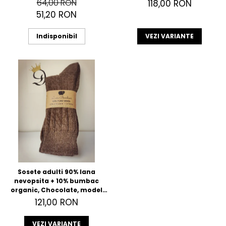
64,00 RON
118,00 RON
51,20 RON
Indisponibil
VEZI VARIANTE
Sosete adulti 90% lana
nevopsita + 10% bumbac
organic, Chocolate, model
Andrea
121,00 RON
VEZI VARIANTE