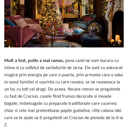
Accesorii
Imbracaminte
Produse pentru casa
Accesorii
Idei pentru casa
Prosoape bucatarie
Mult a fost, putin a mai ramas,
pana cand ne vom bucura cu
inima si cu sufletul de sarbatorile de iarna. Ele sunt cu adevarat
magice prin energia pe care o poarta, prin armonia care o aduc
in sanul familiei si usurinta cu care reusesc sa ne reuneasca la
un loc cu toti cei dragi. De aceea, fiecare roman se pregateste
cu fast de Craciun, casele fiind frumos decorate si mesele
bogate, imbelsugate cu preparate traditionale care cuceresc
chiar si cele mai pretentioase papile gustative. Uite cateva idei
care sa te ajute sa-ti pregatesti un Craciun de poveste de la A la
Z.