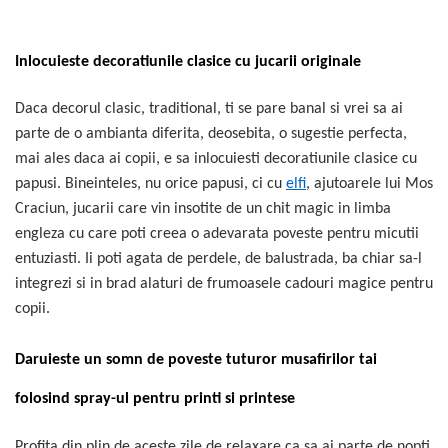
Inlocuieste decoratiunile clasice cu jucarii originale
Daca decorul clasic, traditional, ti se pare banal si vrei sa ai
parte de o ambianta diferita, deosebita, o sugestie perfecta,
mai ales daca ai copii, e sa inlocuiesti decoratiunile clasice cu
papusi. Bineinteles, nu orice papusi, ci cu
elfi
, ajutoarele lui Mos
Craciun, jucarii care vin insotite de un chit magic in limba
engleza cu care poti creea o adevarata poveste pentru micutii
entuziasti. Ii poti agata de perdele, de balustrada, ba chiar sa-l
integrezi si in brad alaturi de frumoasele cadouri magice pentru
copii.
Daruieste un somn de poveste tuturor musafirilor tai
folosind spray-ul pentru printi si printese
Profita din plin de aceste zile de relaxare ca sa ai parte de nopti