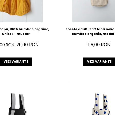
copii, 100% bumbac organic,
Sosete adulti 90% lana nevo
unisex - mustar
bumbac organic, model 
125,60 RON
118,00 RON
,00 RON
VEZI VARIANTE
VEZI VARIANTE