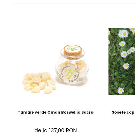
Accesorii
Imbracaminte
Produse pentru casa
Accesorii
Idei pentru casa
Prosoape bucatarie
Tamaie verde Oman Boswellia Sacra
Sosete cop
de la 137,00 RON