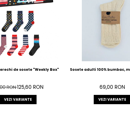
Cutie cu 7 perechi de sosete "Weekly Box"
Sosete adulti 100% bumbac, m
125,60 RON
69,00 RON
,00 RON
VEZI VARIANTE
VEZI VARIANTE