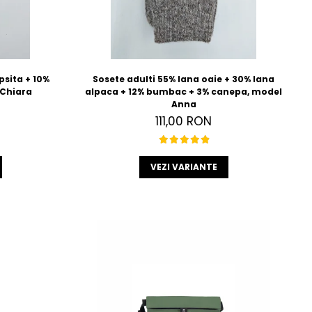
psita + 10%
Sosete adulti 55% lana oaie + 30% lana
Chiara
alpaca + 12% bumbac + 3% canepa, model
Anna
111,00 RON
VEZI VARIANTE