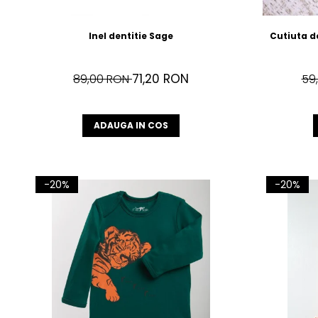
Inel dentitie Sage
Cutiuta d
71,20 RON
89,00 RON
59
ADAUGA IN COS
-20%
-20%