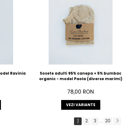
odel Ravinia
Sosete adulti 95% canepa + 5% bumbac
organic - model Paola (diverse marimi)
78,00 RON
VEZI VARIANTE
1
2
3
20
...