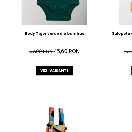
Body Tiger verde din bumbac
Salopeta 
45,60 RON
57,00 RON
157
VEZI VARIANTE