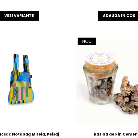
VEZI VARIANTE
ADAUGA IN COS
NOU
csac Notabag Mireia, Peisaj
Rasina de Pin Cemen