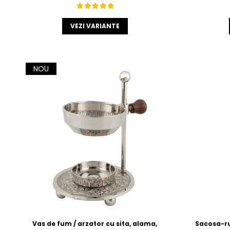
VEZI VARIANTE
NOU
Vas de fum / arzator cu sita, alama,
Sacosa-ru