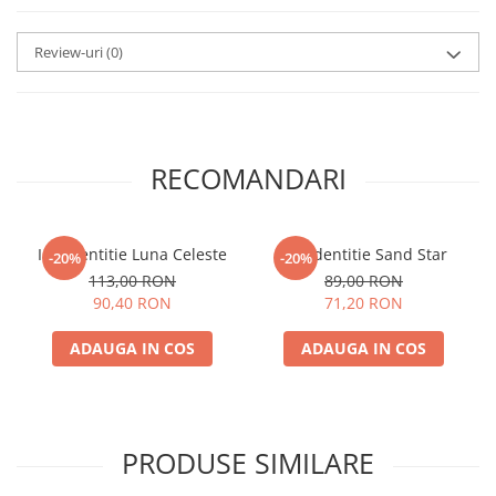
Review-uri
(0)
RECOMANDARI
Inel dentitie Luna Celeste
Inel dentitie Sand Star
-20%
-20%
113,00 RON
89,00 RON
90,40 RON
71,20 RON
ADAUGA IN COS
ADAUGA IN COS
PRODUSE SIMILARE