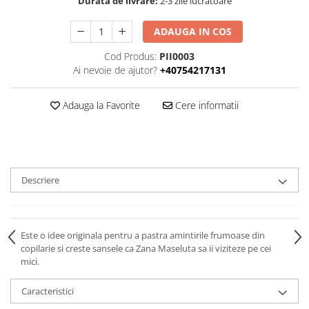
Durata de livrare:
2-3 zile lucrătoare
ADAUGA IN COS
Cod Produs:
PII0003
Ai nevoie de ajutor?
+40754217131
Adauga la Favorite
Cere informatii
Descriere
Este o idee originala pentru a pastra amintirile frumoase din
copilarie si creste sansele ca Zana Maseluta sa ii viziteze pe cei
mici.
Caracteristici