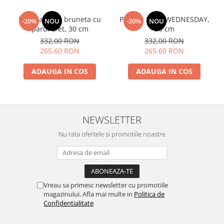
Papusa Mia - bruneta cu
Papusa Mia - WEDNESDAY,
-20%
NOU
-20%
NOU
parul cret, 30 cm
30 cm
332,00 RON
332,00 RON
265,60 RON
265,60 RON
ADAUGA IN COS
ADAUGA IN COS
NEWSLETTER
Nu rata ofertele si promotiile noastre
Vreau sa primesc newsletter cu promotiile
magazinului. Afla mai multe in
Politica de
Confidentialitate