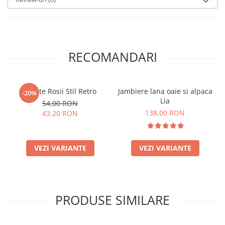
RECOMANDARI
Sosete Rosii Stil Retro
Jambiere lana oaie si alpaca
-20%
Lia
54,00 RON
138,00 RON
43,20 RON
VEZI VARIANTE
VEZI VARIANTE
PRODUSE SIMILARE