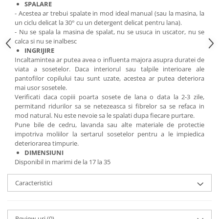
SPALARE
- Acestea ar trebui spalate in mod ideal manual (sau la masina, la
un ciclu delicat la 30° cu un detergent delicat pentru lana).
- Nu se spala la masina de spalat, nu se usuca in uscator, nu se
calca si nu se inalbesc
INGRIJIRE
Incaltamintea ar putea avea o influenta majora asupra duratei de
viata a sosetelor. Daca interiorul sau talpile interioare ale
pantofilor copilului tau sunt uzate, acestea ar putea deteriora
mai usor sosetele.
Verificati daca copiii poarta sosete de lana o data la 2-3 zile,
permitand ridurilor sa se netezeasca si fibrelor sa se refaca in
mod natural. Nu este nevoie sa le spalati dupa fiecare purtare.
Pune bile de cedru, lavanda sau alte materiale de protectie
impotriva moliilor la sertarul sosetelor pentru a le impiedica
deteriorarea timpurie.
DIMENSIUNI
Disponibil in marimi de la 17 la 35
Caracteristici
Review-uri
(0)