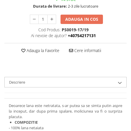
Durata de livrare:
2-3 zile lucratoare
ADAUGA IN COS
Cod Produs:
PS0019-17/19
Ai nevoie de ajutor?
+40754217131
Adauga la Favorite
Cere informatii
Descriere
Deoarece lana este netratata, s-ar putea sa se simta putin aspre
la inceput, dar dupa prima spalare, moliciunea va fi o surpriza
placuta.
COMPOZITIE
- 100% lana netaiata