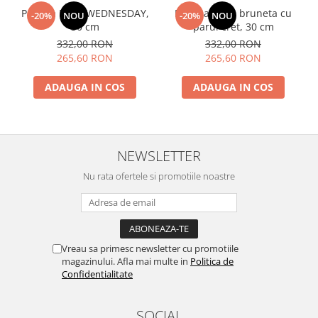
Papusa Mia - WEDNESDAY,
Papusa Mia - bruneta cu
-20%
NOU
-20%
NOU
30 cm
parul cret, 30 cm
332,00 RON
332,00 RON
265,60 RON
265,60 RON
ADAUGA IN COS
ADAUGA IN COS
NEWSLETTER
Nu rata ofertele si promotiile noastre
Vreau sa primesc newsletter cu promotiile
magazinului. Afla mai multe in
Politica de
Confidentialitate
SOCIAL