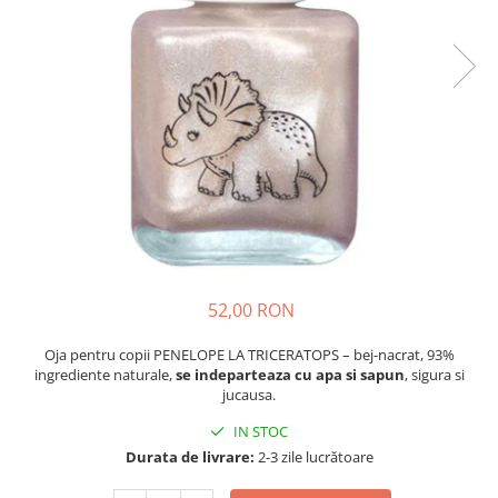
Produse pentru casa
Accesorii
Idei pentru casa
Prosoape bucatarie
52,00 RON
Oja pentru copii PENELOPE LA TRICERATOPS – bej-nacrat, 93%
ingrediente naturale,
se indeparteaza cu apa si sapun
, sigura si
jucausa.
IN STOC
Durata de livrare:
2-3 zile lucrătoare