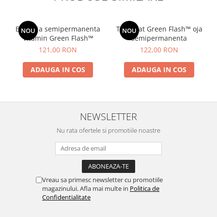
Baza oja semipermanenta
Top Coat Green Flash™ oja
NOU
NOU
Vitamin Green Flash™
semipermanenta
121,00 RON
122,00 RON
ADAUGA IN COS
ADAUGA IN COS
NEWSLETTER
Nu rata ofertele si promotiile noastre
Vreau sa primesc newsletter cu promotiile
magazinului. Afla mai multe in
Politica de
Confidentialitate