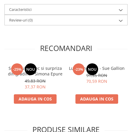
Caracteristici
Review-uri
(0)
RECOMANDARI
Soricelul Fursec si surpriza
Lumea noastra - Sue Gallion
-25%
NOU
-23%
NOU
din gradina - Simona Epure
91,35 RON
49,83 RON
70,59 RON
37,37 RON
ADAUGA IN COS
ADAUGA IN COS
PRODUSE SIMILARE