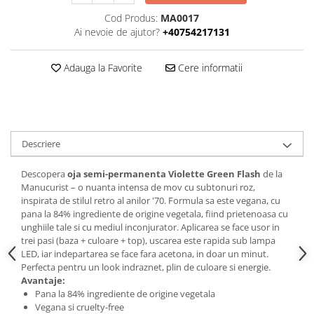
Cod Produs:
MA0017
Ai nevoie de ajutor?
+40754217131
Adauga la Favorite
Cere informatii
Descriere
Descopera
oja semi-permanenta Violette Green Flash
de la
Manucurist – o nuanta intensa de mov cu subtonuri roz,
inspirata de stilul retro al anilor '70. Formula sa este vegana, cu
pana la 84% ingrediente de origine vegetala, fiind prietenoasa cu
unghiile tale si cu mediul inconjurator. Aplicarea se face usor in
trei pasi (baza + culoare + top), uscarea este rapida sub lampa
LED, iar indepartarea se face fara acetona, in doar un minut.
Perfecta pentru un look indraznet, plin de culoare si energie.
Avantaje:
Pana la 84% ingrediente de origine vegetala
Vegana si cruelty-free