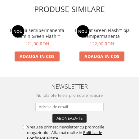
PRODUSE SIMILARE
Baza oja semipermanenta
Top Coat Green Flash™ oja
NOU
NOU
Vitamin Green Flash™
semipermanenta
121,00 RON
122,00 RON
ADAUGA IN COS
ADAUGA IN COS
NEWSLETTER
Nu rata ofertele si promotiile noastre
Vreau sa primesc newsletter cu promotiile
magazinului. Afla mai multe in
Politica de
Confidentialitate