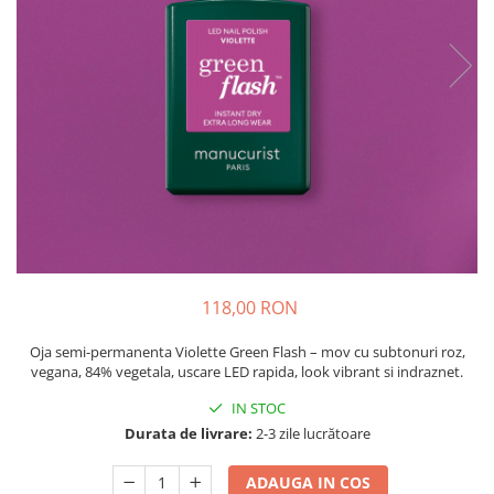
Produse pentru casa
Accesorii
Idei pentru casa
Prosoape bucatarie
118,00 RON
Oja semi-permanenta Violette Green Flash – mov cu subtonuri roz,
vegana, 84% vegetala, uscare LED rapida, look vibrant si indraznet.
IN STOC
Durata de livrare:
2-3 zile lucrătoare
ADAUGA IN COS