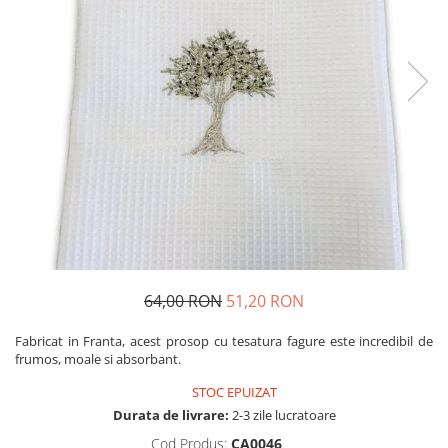
Produse pentru casa
Accesorii
Idei pentru casa
Prosoape bucatarie
64,00 RON
51,20 RON
Fabricat in Franta, acest prosop cu tesatura fagure este incredibil de
frumos, moale si absorbant.
STOC EPUIZAT
Durata de livrare:
2-3 zile lucratoare
Cod Produs:
CA0046