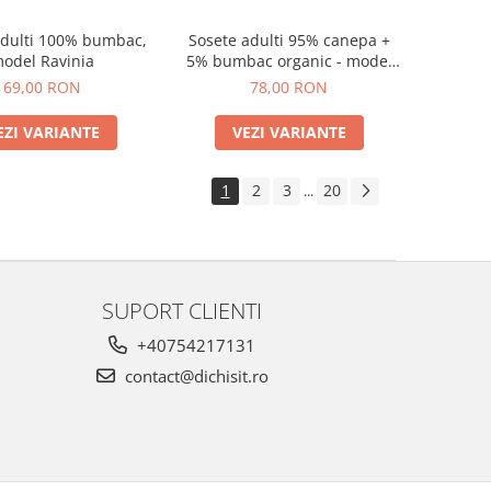
adulti 100% bumbac,
Sosete adulti 95% canepa +
odel Ravinia
5% bumbac organic - model
Paola (diverse marimi)
69,00 RON
78,00 RON
EZI VARIANTE
VEZI VARIANTE
1
2
3
20
...
SUPORT CLIENTI
+40754217131
contact@dichisit.ro