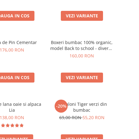
AUGA IN COS
VEZI VARIANTE
a de Pin Cementar
Boxeri bumbac 100% organic,
model Back to school - diverse
176,00 RON
marimi
160,00 RON
AUGA IN COS
VEZI VARIANTE
 lana oaie si alpaca
Pantaloni Tiger verzi din
-20%
Lia
bumbac
138,00 RON
69,00 RON
55,20 RON