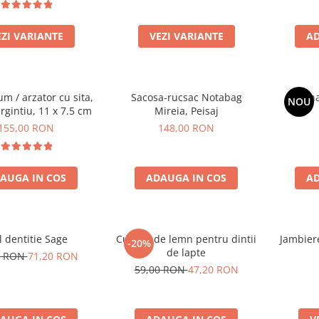
EZI VARIANTE
VEZI VARIANTE
AD
um / arzator cu sita,
Sacosa-rucsac Notabag
Rasin
NOU
rgintiu, 11 x 7.5 cm
Mireia, Peisaj
155,00 RON
148,00 RON
AUGA IN COS
ADAUGA IN COS
AD
l dentitie Sage
Cutiuta de lemn pentru dintii
Jambiere
-20%
de lapte
0 RON
71,20 RON
59,00 RON
47,20 RON