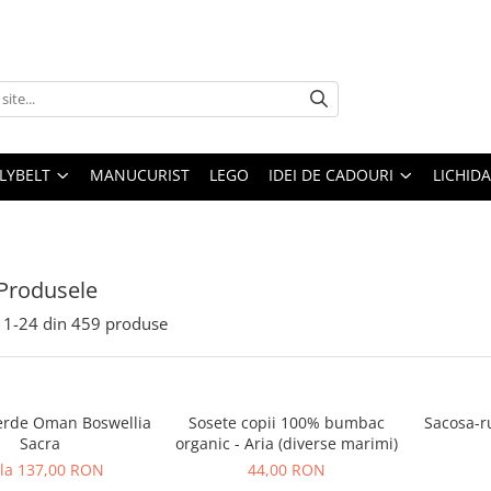
LLYBELT
MANUCURIST
LEGO
IDEI DE CADOURI
LICHID
Produsele
1-
24
din
459
produse
erde Oman Boswellia
Sosete copii 100% bumbac
Sacosa-r
Sacra
organic - Aria (diverse marimi)
 la 137,00 RON
44,00 RON