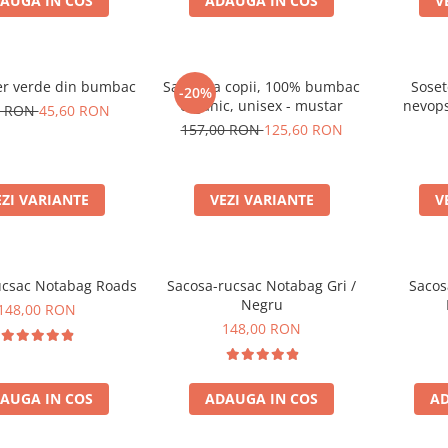
AUGA IN COS
ADAUGA IN COS
V
er verde din bumbac
Salopeta copii, 100% bumbac
Soset
-20%
organic, unisex - mustar
nevop
0 RON
45,60 RON
organ
157,00 RON
125,60 RON
EZI VARIANTE
VEZI VARIANTE
V
ucsac Notabag Roads
Sacosa-rucsac Notabag Gri /
Sacos
Negru
148,00 RON
148,00 RON
AUGA IN COS
ADAUGA IN COS
AD