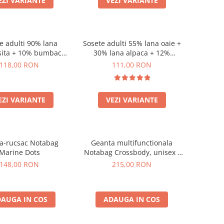
EZI VARIANTE
VEZI VARIANTE
e adulti 90% lana
Sosete adulti 55% lana oaie +
sita + 10% bumbac
30% lana alpaca + 12%
ic, model Chiara
bumbac + 3% canepa, model
118,00 RON
111,00 RON
Anna
EZI VARIANTE
VEZI VARIANTE
a-rucsac Notabag
Geanta multifunctionala
Marine Dots
Notabag Crossbody, unisex -
verde
148,00 RON
215,00 RON
AUGA IN COS
ADAUGA IN COS