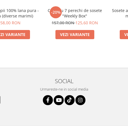
pii 100% lana pura -
Cutie cu 7 perechi de sosete
Sosete 
-20%
 (diverse marimi)
"Weekly Box"
m
58,00 RON
157,00 RON
125,60 RON
EZI VARIANTE
VEZI VARIANTE
V
SOCIAL
Urmareste-ne in social media