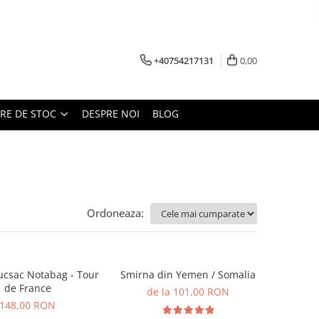
+40754217131
0,00
ARE DE STOC
DESPRE NOI
BLOG
Ordoneaza:
ucsac Notabag - Tour
Smirna din Yemen / Somalia
de France
de la 101,00 RON
148,00 RON