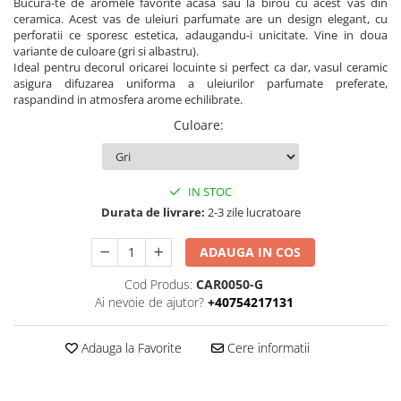
Bucura-te de aromele favorite acasa sau la birou cu acest vas din
ceramica. Acest vas de uleiuri parfumate are un design elegant, cu
perforatii ce sporesc estetica, adaugandu-i unicitate. Vine in doua
variante de culoare (gri si albastru).
Ideal pentru decorul oricarei locuinte si perfect ca dar, vasul ceramic
asigura difuzarea uniforma a uleiurilor parfumate preferate,
raspandind in atmosfera arome echilibrate.
Culoare
:
IN STOC
Durata de livrare:
2-3 zile lucratoare
ADAUGA IN COS
Cod Produs:
CAR0050-G
Ai nevoie de ajutor?
+40754217131
Adauga la Favorite
Cere informatii