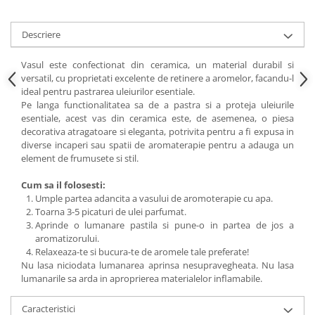
Descriere
Vasul este confectionat din ceramica, un material durabil si
versatil, cu proprietati excelente de retinere a aromelor, facandu-l
ideal pentru pastrarea uleiurilor esentiale.
Pe langa functionalitatea sa de a pastra si a proteja uleiurile
esentiale, acest vas din ceramica este, de asemenea, o piesa
decorativa atragatoare si eleganta, potrivita pentru a fi expusa in
diverse incaperi sau spatii de aromaterapie pentru a adauga un
element de frumusete si stil.
Cum sa il folosesti:
Umple partea adancita a vasului de aromoterapie cu apa.
Toarna 3-5 picaturi de ulei parfumat.
Aprinde o lumanare pastila si pune-o in partea de jos a
aromatizorului.
Relaxeaza-te si bucura-te de aromele tale preferate!
Nu lasa niciodata lumanarea aprinsa nesupravegheata. Nu lasa
lumanarile sa arda in aproprierea materialelor inflamabile.
Caracteristici