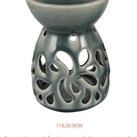
Produse pentru casa
Accesorii
Idei pentru casa
Prosoape bucatarie
118,00 RON