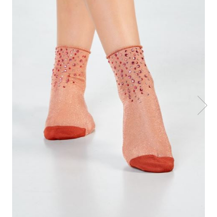
Accesorii
Imbracaminte
Produse pentru casa
Accesorii
Idei pentru casa
Prosoape bucatarie