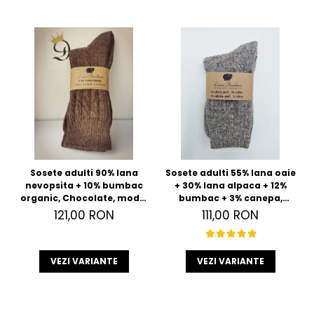
Sosete adulti 90% lana
Sosete adulti 55% lana oaie
nevopsita + 10% bumbac
+ 30% lana alpaca + 12%
organic, Chocolate, model
bumbac + 3% canepa,
Andrea
model Anna
121,00 RON
111,00 RON
VEZI VARIANTE
VEZI VARIANTE