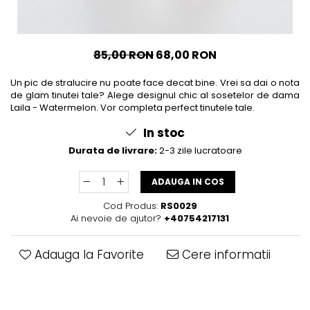
85,00 RON
68,00 RON
Un pic de stralucire nu poate face decat bine. Vrei sa dai o nota
de glam tinutei tale? Alege designul chic al sosetelor de dama
Laila - Watermelon. Vor completa perfect tinutele tale.
In stoc
Durata de livrare:
2-3 zile lucratoare
ADAUGA IN COS
Cod Produs:
RS0029
Ai nevoie de ajutor?
+40754217131
Adauga la Favorite
Cere informatii