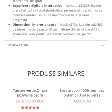
si pasionati de sport.
Experienta digitala interactiva
– Aplicatia LEGO® Builder
ofera instructiuni digitale intuitive, permitand utilizatorilor sa
roteasca modelul in 3D, sa dea zoom si sa isi salveze
progresul.
Dimensiuni impresionante
– Modelul finalizat din cele 500
de piese masoara peste 13 cm inaltime, 24 cm latime si 15 cm
adancime, ideal pentru a fi asezat pe birou sau pe raft.
Review-uri
(0)
PRODUSE SIMILARE
Tamaie verde Oman
Sosete copii 100% bumbac
Boswellia Sacra
organic - Aria (diverse
marimi)
de la 137,00 RON
44,00 RON