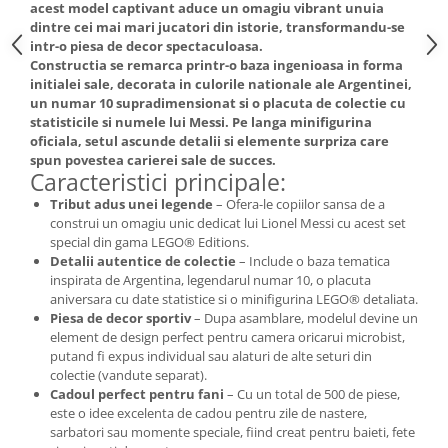
acest model captivant aduce un omagiu vibrant unuia
dintre cei mai mari jucatori din istorie, transformandu-se
intr-o piesa de decor spectaculoasa.
Constructia se remarca printr-o baza ingenioasa in forma
initialei sale, decorata in culorile nationale ale Argentinei,
un numar 10 supradimensionat si o placuta de colectie cu
statisticile si numele lui Messi. Pe langa minifigurina
oficiala, setul ascunde detalii si elemente surpriza care
spun povestea carierei sale de succes.
Caracteristici principale:
Tribut adus unei legende
– Ofera-le copiilor sansa de a
construi un omagiu unic dedicat lui Lionel Messi cu acest set
special din gama LEGO® Editions.
Detalii autentice de colectie
– Include o baza tematica
inspirata de Argentina, legendarul numar 10, o placuta
aniversara cu date statistice si o minifigurina LEGO® detaliata.
Piesa de decor sportiv
– Dupa asamblare, modelul devine un
element de design perfect pentru camera oricarui microbist,
putand fi expus individual sau alaturi de alte seturi din
colectie (vandute separat).
Cadoul perfect pentru fani
– Cu un total de 500 de piese,
este o idee excelenta de cadou pentru zile de nastere,
sarbatori sau momente speciale, fiind creat pentru baieti, fete