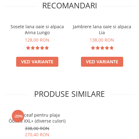
RECOMANDARI
Sosete lana oaie si alpaca
Jambiere lana oaie si alpaca
Anna Lungo
Lia
128,00 RON
138,00 RON
VEZI VARIANTE
VEZI VARIANTE
PRODUSE SIMILARE
Cearceaf pentru plaja
-20%
Ôbaba XXL+ (diverse culori)
338,00 RON
270,40 RON