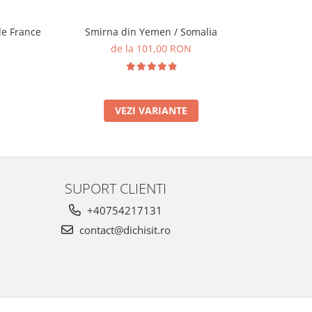
de France
Smirna din Yemen / Somalia
Sacos
de la 101,00 RON
VEZI VARIANTE
SUPORT CLIENTI
+40754217131
contact@dichisit.ro