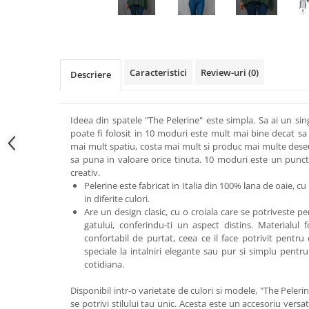
Caracteristici
Review-uri
(0)
Descriere
Ideea din spatele "The Pelerine" este simpla. Sa ai un si
poate fi folosit in 10 moduri este mult mai bine decat sa 
mai mult spatiu, costa mai mult si produc mai multe deseur
sa puna in valoare orice tinuta. 10 moduri este un punct 
creativ.
Pelerine este fabricat in Italia din 100% lana de oaie, cu
in diferite culori.
Are un design clasic, cu o croiala care se potriveste per
gatului, conferindu-ti un aspect distins. Materialul 
confortabil de purtat, ceea ce il face potrivit pentru 
speciale la intalniri elegante sau pur si simplu pent
cotidiana.
Disponibil intr-o varietate de culori si modele, "The Peleri
se potrivi stilului tau unic. Acesta este un accesoriu versa