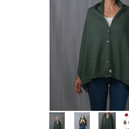
Produse pentru casa
Accesorii
Idei pentru casa
Prosoape bucatarie