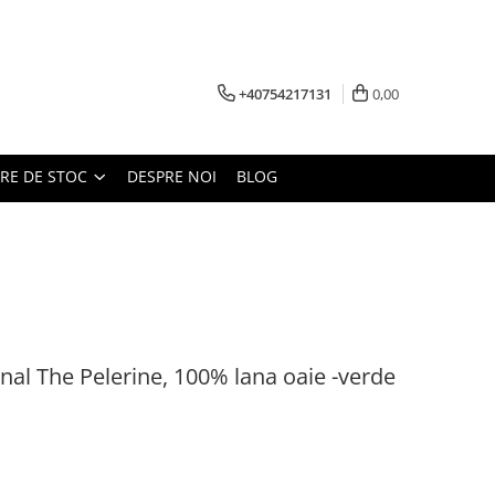
+40754217131
0,00
ARE DE STOC
DESPRE NOI
BLOG
nal The Pelerine, 100% lana oaie -verde