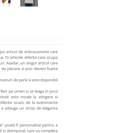
ngur articol de imbracaminte care
ai 10 articole diferite care ocupa
i. Asadar, un singur articol care
de plecare si poti deveni foarte
 nasturi de perla si este disponibil
fect pe umeri si se leaga in jurul
folosit este moale la atingere si
diferite ocazii, de la evenimente
ru a adauga un strop de eleganta
ne" poate fi personalizat pentru a
til si atemporal, care va completa