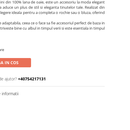
ini din 100% lana de oaie, este un accesoriu la moda elegant
a aduce un plus de stil si eleganta tinutelor tale. Realizat din
 alegere ideala pentru a completa o rochie sau o bluza, oferind
 adaptabila, ceea ce o face sa fie accesoriul perfect de baza in
iveste bine cu albul in timpul verii si este esentiala in timpul
are
A IN COS
de ajutor?
+40754217131
informatii