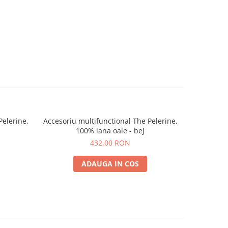
Pelerine,
Accesoriu multifunctional The Pelerine,
Accesoriu 
100% lana oaie - bej
100%
432,00 RON
ADAUGA IN COS