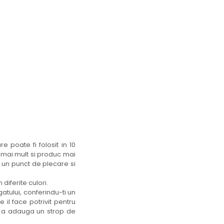
 poate fi folosit in 10
a mai mult si produc mai
e un punct de plecare si
 diferite culori.
gatului, conferindu-ti un
 il face potrivit pentru
ru a adauga un strop de