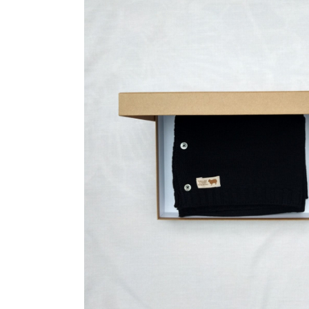
Accesorii
Imbracaminte
Produse pentru casa
Accesorii
Idei pentru casa
Prosoape bucatarie