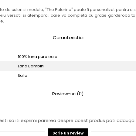
ate de culori si modele, "The Pelerine" poate fi personalizat pentru a se p
riu versatil si atemporal, care va completa cu gratie garderoba ta
te.
Caracteristici
100% lana pura oaie
Lana Bambini
Italia
Review-uri
(0)
sti sa iti exprimi parerea despre acest produs poti adauga 
Scrie un review