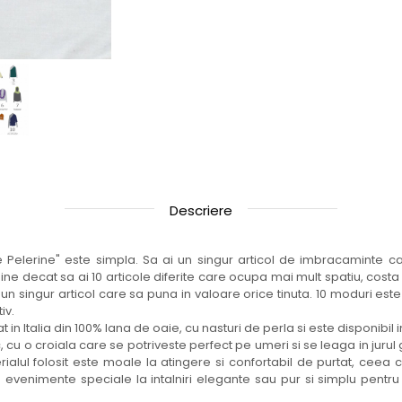
Descriere
 Pelerine" este simpla. Sa ai un singur articol de imbracaminte care
ne decat sa ai 10 articole diferite care ocupa mai mult spatiu, cost
un singur articol care sa puna in valoare orice tinuta. 10 moduri est
iv.
 in Italia din 100% lana de oaie, cu nasturi de perla si este disponibil in
, cu o croiala care se potriveste perfect pe umeri si se leaga in jurul 
rialul folosit este moale la atingere si confortabil de purtat, ceea ce
 la evenimente speciale la intalniri elegante sau pur si simplu pent