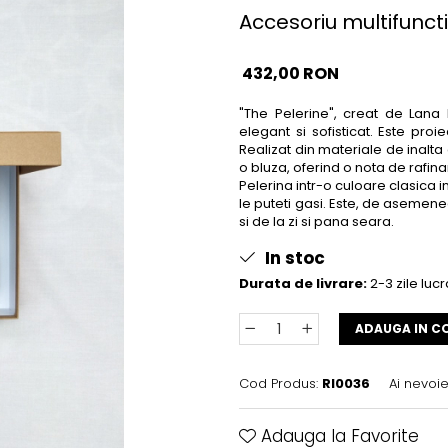
Accesoriu multifunct
432,00 RON
"The Pelerine", creat de Lan
elegant si sofisticat. Este proi
Realizat din materiale de inalta
o bluza, oferind o nota de rafin
Pelerina intr-o culoare clasica 
le puteti gasi. Este, de asemenea,
si de la zi si pana seara.
In stoc
Durata de livrare:
2-3 zile luc
ADAUGA IN C
Cod Produs:
RI0036
Ai nevoie
Adauga la Favorite