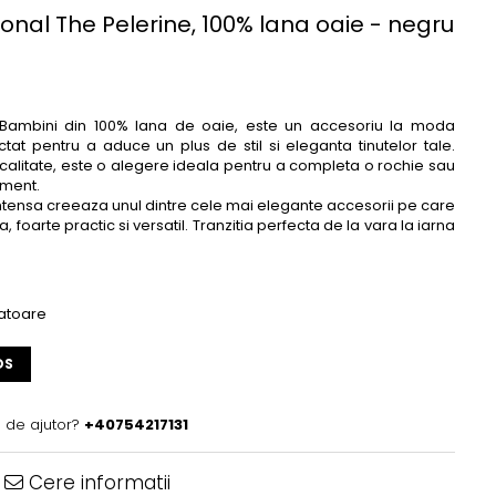
ional The Pelerine, 100% lana oaie - negru
a Bambini din 100% lana de oaie, este un accesoriu la moda
ectat pentru a aduce un plus de stil si eleganta tinutelor tale.
 calitate, este o alegere ideala pentru a completa o rochie sau
ament.
intensa creeaza unul dintre cele mai elegante accesorii pe care
 foarte practic si versatil. Tranzitia perfecta de la vara la iarna
ratoare
OS
 de ajutor?
+40754217131
Cere informatii