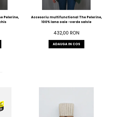
e Pelerine,
Accesoriu multifunctional The Pelerine,
chis
100% lana oaie -verde salvie
432,00 RON
ADAUGA IN COS