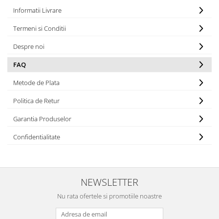
Produse pentru casa
Informatii Livrare
Accesorii
Termeni si Conditii
Idei pentru casa
Prosoape bucatarie
Despre noi
FAQ
Metode de Plata
Politica de Retur
Garantia Produselor
Confidentialitate
NEWSLETTER
Nu rata ofertele si promotiile noastre