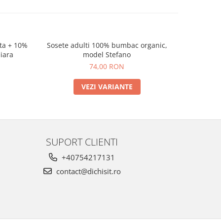
ita + 10%
Sosete adulti 100% bumbac organic,
Cutie cu 7 
-20%
iara
model Stefano
74,00 RON
15
VEZI VARIANTE
SUPORT CLIENTI
+40754217131
contact@dichisit.ro