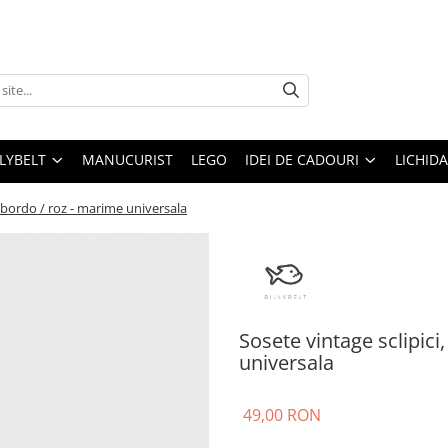
LLYBELT
MANUCURIST
LEGO
IDEI DE CADOURI
LICHID
 bordo / roz - marime universala
Sosete vintage sclipic
universala
49,00 RON