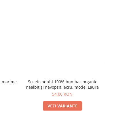
i, marime
Sosete adulti 100% bumbac organic
Sosete 
NOU
nealbit și nevopsit, ecru, model Laura
inc
54,00 RON
VEZI VARIANTE