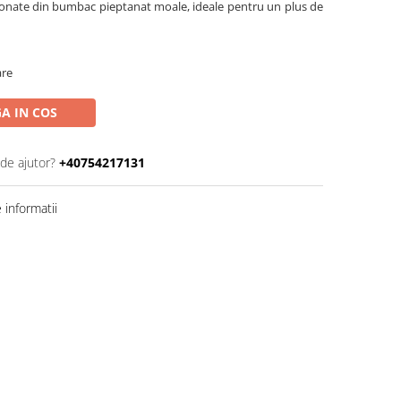
ctionate din bumbac pieptanat moale, ideale pentru un plus de
are
A IN COS
 de ajutor?
+40754217131
informatii