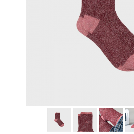
Produse pentru casa
Accesorii
Idei pentru casa
Prosoape bucatarie