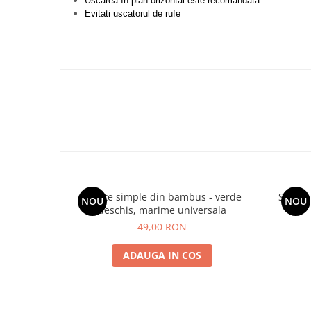
Uscarea în plan orizontal este recomandată
Evitati uscatorul de rufe
Sosete simple din bambus - verde
Sosete
NOU
NOU
deschis, marime universala
49,00 RON
ADAUGA IN COS