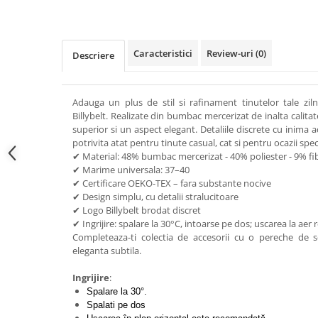
Caracteristici
Review-uri
(0)
Descriere
Adauga un plus de stil si rafinament tinutelor tale zilni
Billybelt. Realizate din bumbac mercerizat de inalta calita
superior si un aspect elegant. Detaliile discrete cu inima
potrivita atat pentru tinute casual, cat si pentru ocazii spec
✔ Material: 48% bumbac mercerizat - 40% poliester - 9% fi
✔ Marime universala: 37–40
✔ Certificare OEKO-TEX – fara substante nocive
✔ Design simplu, cu detalii stralucitoare
✔ Logo Billybelt brodat discret
✔ Ingrijire: spalare la 30°C, intoarse pe dos; uscarea la ae
Completeaza-ti colectia de accesorii cu o pereche de 
eleganta subtila.
Ingrijire
:
Spalare la 30°.
Spalati pe dos