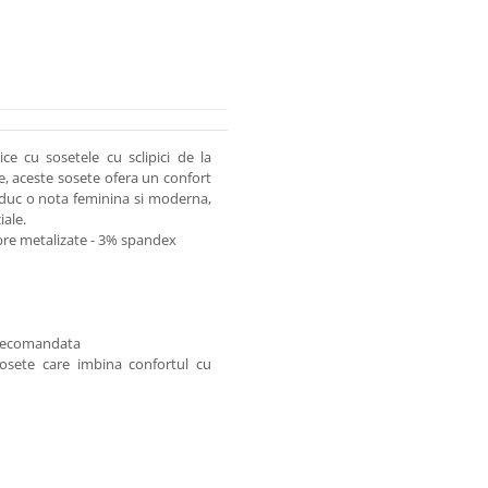
ce cu sosetele cu sclipici de la
te, aceste sosete ofera un confort
 aduc o nota feminina si moderna,
iale.
bre metalizate - 3% spandex
r recomandata
sosete care imbina confortul cu