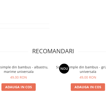
RECOMANDARI
 simple din bambus - albastru,
Sosete simple din bambus - gr
NOU
marime universala
universala
49,00 RON
49,00 RON
ADAUGA IN COS
ADAUGA IN COS