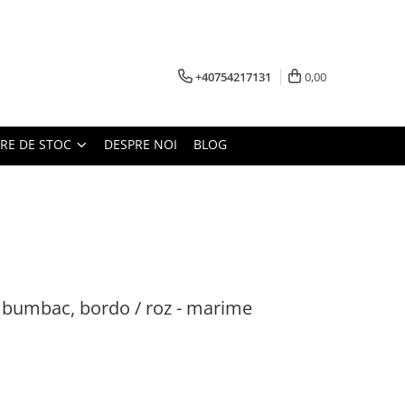
+40754217131
0,00
ARE DE STOC
DESPRE NOI
BLOG
i, bumbac, bordo / roz - marime