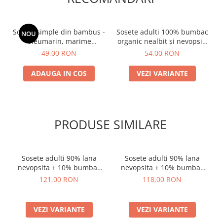
Sosete simple din bambus -
Sosete adulti 100% bumbac
NOU
bleumarin, marime
organic nealbit și nevopsit,
universala
ecru, model Laura
49,00 RON
54,00 RON
ADAUGA IN COS
VEZI VARIANTE
PRODUSE SIMILARE
Sosete adulti 90% lana
Sosete adulti 90% lana
nevopsita + 10% bumbac
nevopsita + 10% bumbac
organic, Chocolate, model
organic, model Chiara
121,00 RON
118,00 RON
Andrea
VEZI VARIANTE
VEZI VARIANTE