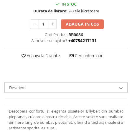
IN STOC
Durata de livrare:
2-3 zile lucratoare
ADAUGA IN COS
Cod Produs:
BB0086
Ai nevoie de ajutor?
+40754217131
Adauga la Favorite
Cere informatii
Descriere
Descopera confortul si eleganta sosetelor Billybelt din bumbac
pieptanat, culoare albastru deschis. Aceste sosete sunt realizate
din fibre lungi de bumbac pieptanat, oferind o textura moale si o
rezistenta sporita la uzura.