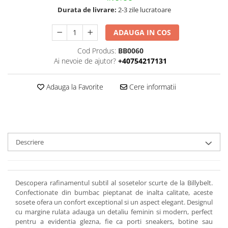
Durata de livrare:
2-3 zile lucratoare
ADAUGA IN COS
Cod Produs:
BB0060
Ai nevoie de ajutor?
+40754217131
Adauga la Favorite
Cere informatii
Descriere
Descopera rafinamentul subtil al sosetelor scurte de la Billybelt.
Confectionate din bumbac pieptanat de inalta calitate, aceste
sosete ofera un confort exceptional si un aspect elegant. Designul
cu margine rulata adauga un detaliu feminin si modern, perfect
pentru a evidentia glezna, fie ca porti sneakers, botine sau