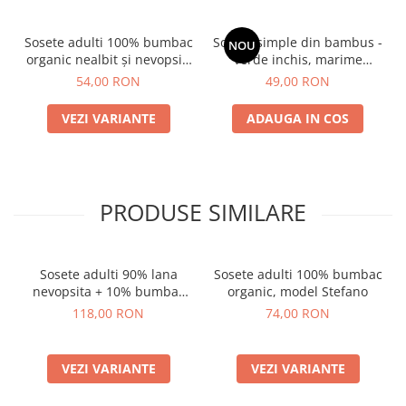
Sosete adulti 100% bumbac
Sosete simple din bambus -
NOU
organic nealbit și nevopsit,
verde inchis, marime
ecru, model Laura
universala
54,00 RON
49,00 RON
VEZI VARIANTE
ADAUGA IN COS
PRODUSE SIMILARE
Sosete adulti 90% lana
Sosete adulti 100% bumbac
nevopsita + 10% bumbac
organic, model Stefano
organic, model Chiara
118,00 RON
74,00 RON
VEZI VARIANTE
VEZI VARIANTE