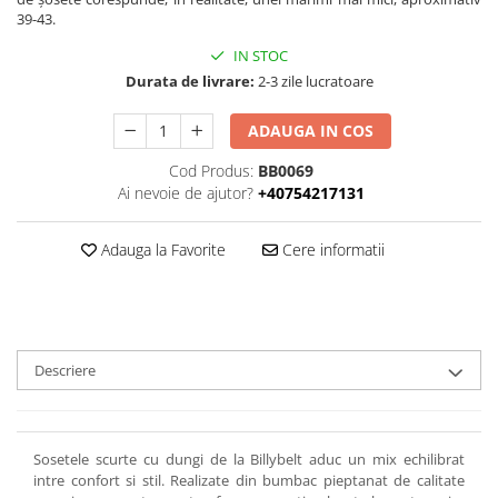
39-43.
IN STOC
Durata de livrare:
2-3 zile lucratoare
ADAUGA IN COS
Cod Produs:
BB0069
Ai nevoie de ajutor?
+40754217131
Adauga la Favorite
Cere informatii
Descriere
Sosetele scurte cu dungi de la Billybelt aduc un mix echilibrat
intre confort si stil. Realizate din bumbac pieptanat de calitate