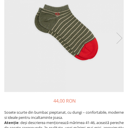
Produse pentru casa
Accesorii
Idei pentru casa
Prosoape bucatarie
44,00 RON
Sosete scurte din bumbac pieptanat, cu dungi – confortabile, moderne
si ideale pentru incaltaminte joasa.
Atenție
: deși descrierea menționează mărimea 41-46, această pereche
de șosete corespunde, în realitate, unei mărimi mai mici, aproximativ