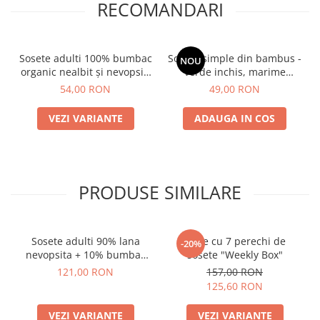
RECOMANDARI
Sosete adulti 100% bumbac
Sosete simple din bambus -
NOU
organic nealbit și nevopsit,
verde inchis, marime
ecru, model Laura
universala
54,00 RON
49,00 RON
VEZI VARIANTE
ADAUGA IN COS
PRODUSE SIMILARE
Sosete adulti 90% lana
Cutie cu 7 perechi de
-20%
nevopsita + 10% bumbac
sosete "Weekly Box"
organic, Chocolate, model
121,00 RON
157,00 RON
Andrea
125,60 RON
VEZI VARIANTE
VEZI VARIANTE