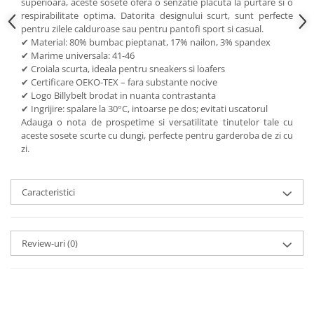
superioara, aceste sosete ofera o senzatie placuta la purtare si o
respirabilitate optima. Datorita designului scurt, sunt perfecte
pentru zilele calduroase sau pentru pantofi sport si casual.
✔ Material: 80% bumbac pieptanat, 17% nailon, 3% spandex
✔ Marime universala: 41-46
✔ Croiala scurta, ideala pentru sneakers si loafers
✔ Certificare OEKO-TEX – fara substante nocive
✔ Logo Billybelt brodat in nuanta contrastanta
✔ Ingrijire: spalare la 30°C, intoarse pe dos; evitati uscatorul
Adauga o nota de prospetime si versatilitate tinutelor tale cu
aceste sosete scurte cu dungi, perfecte pentru garderoba de zi cu
zi.
Caracteristici
Review-uri
(0)