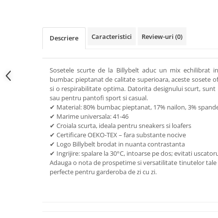
Caracteristici
Review-uri
(0)
Descriere
Sosetele scurte de la Billybelt aduc un mix echilibrat int
bumbac pieptanat de calitate superioara, aceste sosete of
si o respirabilitate optima. Datorita designului scurt, sunt
sau pentru pantofi sport si casual.
✔ Material: 80% bumbac pieptanat, 17% nailon, 3% spand
✔ Marime universala: 41-46
✔ Croiala scurta, ideala pentru sneakers si loafers
✔ Certificare OEKO-TEX – fara substante nocive
✔ Logo Billybelt brodat in nuanta contrastanta
✔ Ingrijire: spalare la 30°C, intoarse pe dos; evitati uscator
Adauga o nota de prospetime si versatilitate tinutelor tale
perfecte pentru garderoba de zi cu zi.