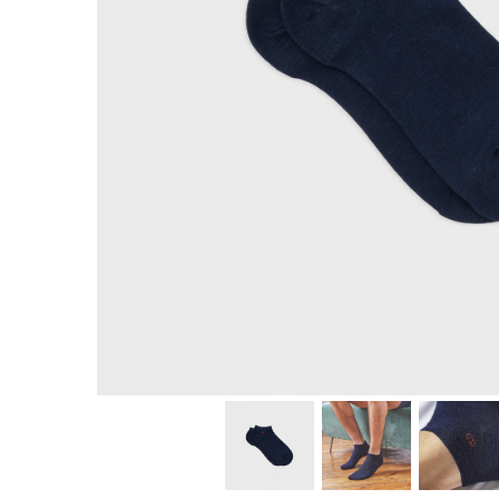
Produse pentru casa
Accesorii
Idei pentru casa
Prosoape bucatarie