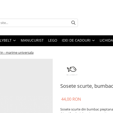
LLYBELT
MANUCURIST
LEGO
IDEI DE CADOURI
LICHID
in - marime universala
Sosete scurte, bumbac
44,00 RON
Sosete scurte din bumbac pieptanat