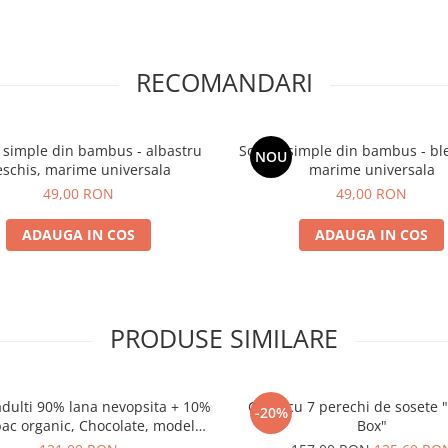
RECOMANDARI
 simple din bambus - albastru
Sosete simple din bambus - bl
NOU
eschis, marime universala
marime universala
49,00 RON
49,00 RON
ADAUGA IN COS
ADAUGA IN COS
PRODUSE SIMILARE
adulti 90% lana nevopsita + 10%
Cutie cu 7 perechi de sosete "Weekly
-20%
c organic, Chocolate, model
Box"
Andrea