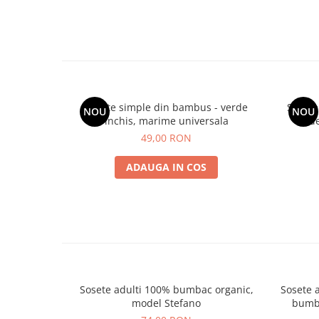
Sosete simple din bambus - verde
Sosete
NOU
NOU
inchis, marime universala
d
49,00 RON
ADAUGA IN COS
Sosete adulti 100% bumbac organic,
Sosete 
model Stefano
bumba