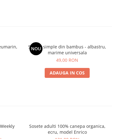
eumarin,
Sosete simple din bambus - albastru,
Sosete sim
NOU
NOU
marime universala
49,00 RON
ADAUGA IN COS
Sosete adulti 100% canepa organica,
Sosete adu
ecru, model Enrico
bumba