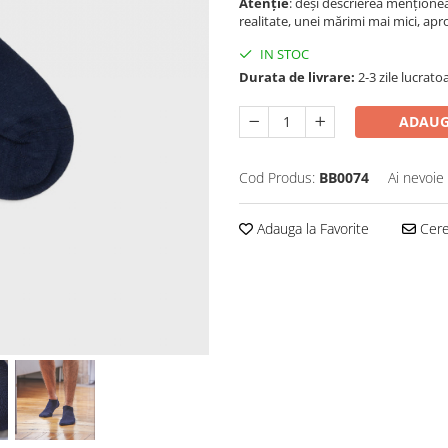
Atenție
: deși descrierea mențion
realitate, unei mărimi mai mici, apr
IN STOC
Durata de livrare:
2-3 zile lucrato
ADAUG
Cod Produs:
BB0074
Ai nevoie
Adauga la Favorite
Cere 