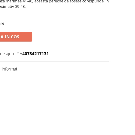
ează mărimea 41-46, această pereche de șosete corespunde, în
oximativ 39-43.
are
A IN COS
 de ajutor?
+40754217131
informatii