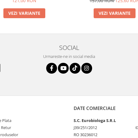
121,00 RON
157,00 RON
125,60 RO
VEZI VARIANTE
VEZI VARIANTE
SOCIAL
Urmareste-ne in social media
DATE COMERCIALE
 Plata
S.C. Eurobiologa S.R.L
e Retur
J39/251/2012
©
Produselor
RO 30236012