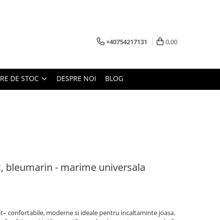
+40754217131
0,00
ARE DE STOC
DESPRE NOI
BLOG
, bleumarin - marime universala
– confortabile, moderne si ideale pentru incaltaminte joasa.