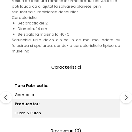
resturi de tesatura ramase in urma productiei. Astfel, te
poti lauda ca ai ajutat la salvarea planetei prin
reducerea si reciclarea deseurilor.
Caracteristici:
Set practic de 2
Diametru 14 cm
Se spala la masina la 40°C
Scrunchie-urile devin din ce in ce mai moi odata cu
folosirea si spalarea, dandu-le caracteristicile tipice de
muselina.
Caracteristici
Tara Fabricatie:
Germania
Producator:
Hutch & Putch
Review-uri
(0)