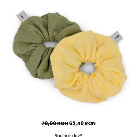
Accesorii
Imbracaminte
Produse pentru casa
Accesorii
Idei pentru casa
Prosoape bucatarie
78,00 RON
62,40 RON
Bad hair day?