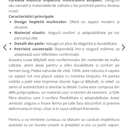
cureaua elastică împletită multicoloră Billybelt
. Designul
său versatil și materialele de calitate o fac potrivită pentru diverse
ocazii.
Caracteristici principale:
Design împletit multicolor:
Oferă un aspect modern și
dinamic.
Material elastic:
Asigură confort și adaptabilitate pe tot
parcursul zilei.
Detalii din piele:
Adaugă un plus de eleganță și durabilitate.
Potrivire universală:
Disponibilă într-o singură mărime, se
adaptează ușor diferitelor conformații.
Aceasta curea Billybelt este confectionata din materiale de inalta
calitate, atent alese pentru a oferi durabilitate si confort pe
termen lung. Pielea naturala de vitel, 100%, este robusta si capata
un aspect tot mai placut odata cu trecerea timpului. Pe partea
vizibila a pielii este imprimat discret logo-ul Billybelt, in relief, ca
semn al autenticitatii si atentiei la detalii. Curea este compusa din
48% polipropilena, un material usor si extrem de rezistent, si 52%
fibra elastica, care ii confera flexibilitate si adaptabilitate. Acest
amestec asigura o fixare ferma pe talie fara disconfort si previne
deformarea in timp, chiar si in cazul utilizarii frecvente.
Pentru a va intretine cureaua, va sfatuim sa curatati impletitura
acesteia cu un burete umezit in prealabil si uns cu putin sapun.