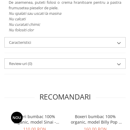
De asemenea, puteti folosi o crema hranitoare pentru a pastra
frumusetea pieselor de piele.
Nu spalati sau uscati la masina
Nu calcati
Nu curatati chimic
Nu folositi clor
Caracteristici
Review-uri
(0)
RECOMANDARI
Boxeri bumbac 100%
Boxeri bumbac 100%
NOU
organic, model Sinai -
organic, model Billy Pop -
diverse marimi
diverse marimi
110,00 RON
160,00 RON