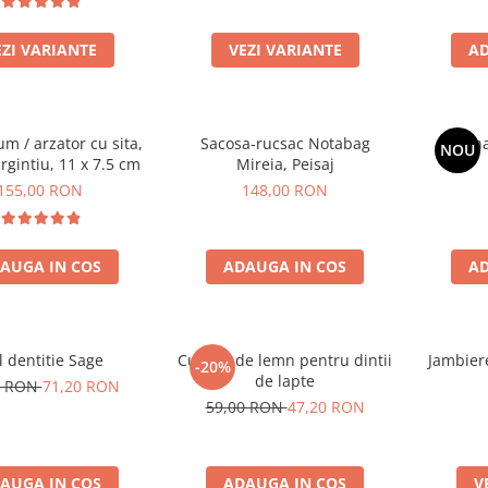
EZI VARIANTE
VEZI VARIANTE
AD
um / arzator cu sita,
Sacosa-rucsac Notabag
Rasin
NOU
rgintiu, 11 x 7.5 cm
Mireia, Peisaj
155,00 RON
148,00 RON
AUGA IN COS
ADAUGA IN COS
AD
l dentitie Sage
Cutiuta de lemn pentru dintii
Jambiere
-20%
de lapte
0 RON
71,20 RON
59,00 RON
47,20 RON
AUGA IN COS
ADAUGA IN COS
V