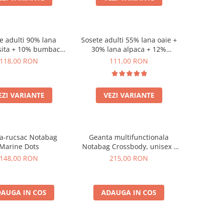
e adulti 90% lana
Sosete adulti 55% lana oaie +
sita + 10% bumbac
30% lana alpaca + 12%
ic, model Chiara
bumbac + 3% canepa, model
118,00 RON
111,00 RON
Anna
EZI VARIANTE
VEZI VARIANTE
a-rucsac Notabag
Geanta multifunctionala
Marine Dots
Notabag Crossbody, unisex -
verde
148,00 RON
215,00 RON
AUGA IN COS
ADAUGA IN COS