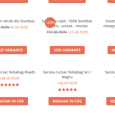
er verde din bumbac
Salopeta copii, 100% bumbac
Soset
-20%
organic, unisex - mustar
nevop
0 RON
45,60 RON
organ
157,00 RON
125,60 RON
EZI VARIANTE
VEZI VARIANTE
V
ucsac Notabag Roads
Sacosa-rucsac Notabag Gri /
Sacos
Negru
148,00 RON
148,00 RON
AUGA IN COS
ADAUGA IN COS
AD