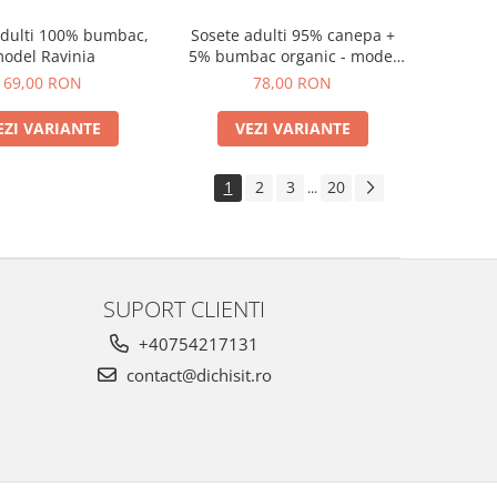
adulti 100% bumbac,
Sosete adulti 95% canepa +
odel Ravinia
5% bumbac organic - model
Paola (diverse marimi)
69,00 RON
78,00 RON
EZI VARIANTE
VEZI VARIANTE
1
2
3
20
...
SUPORT CLIENTI
+40754217131
contact@dichisit.ro