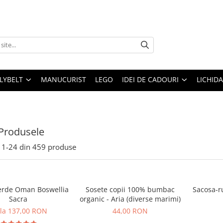
LLYBELT
MANUCURIST
LEGO
IDEI DE CADOURI
LICHID
Produsele
1-
24
din
459
produse
erde Oman Boswellia
Sosete copii 100% bumbac
Sacosa-r
Sacra
organic - Aria (diverse marimi)
 la 137,00 RON
44,00 RON