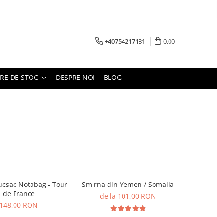
+40754217131
0,00
ARE DE STOC
DESPRE NOI
BLOG
ucsac Notabag - Tour
Smirna din Yemen / Somalia
de France
de la 101,00 RON
148,00 RON