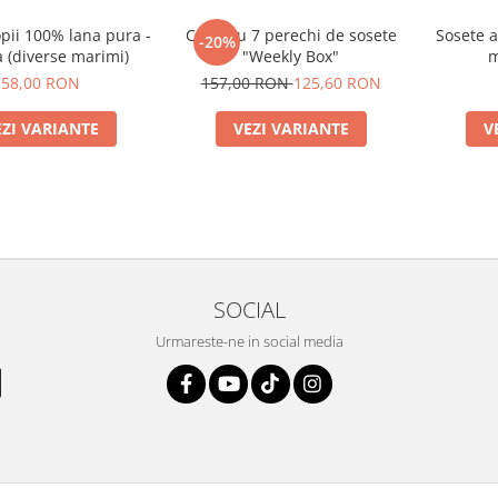
pii 100% lana pura -
Cutie cu 7 perechi de sosete
Sosete 
-20%
 (diverse marimi)
"Weekly Box"
m
58,00 RON
157,00 RON
125,60 RON
EZI VARIANTE
VEZI VARIANTE
V
SOCIAL
Urmareste-ne in social media