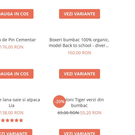
AUGA IN COS
VEZI VARIANTE
a de Pin Cementar
Boxeri bumbac 100% organic,
model Back to school - diverse
176,00 RON
marimi
160,00 RON
AUGA IN COS
VEZI VARIANTE
 lana oaie si alpaca
Pantaloni Tiger verzi din
-20%
Lia
bumbac
138,00 RON
69,00 RON
55,20 RON
EZI VARIANTE
VEZI VARIANTE