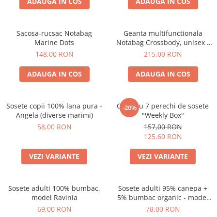
ADAUGA IN COS
ADAUGA IN COS
Sacosa-rucsac Notabag
Geanta multifunctionala
Marine Dots
Notabag Crossbody, unisex -
verde
148,00 RON
215,00 RON
ADAUGA IN COS
ADAUGA IN COS
Sosete copii 100% lana pura -
Cutie cu 7 perechi de sosete
-20%
Angela (diverse marimi)
"Weekly Box"
58,00 RON
157,00 RON
125,60 RON
VEZI VARIANTE
VEZI VARIANTE
Sosete adulti 100% bumbac,
Sosete adulti 95% canepa +
model Ravinia
5% bumbac organic - model
Paola (diverse marimi)
69,00 RON
78,00 RON