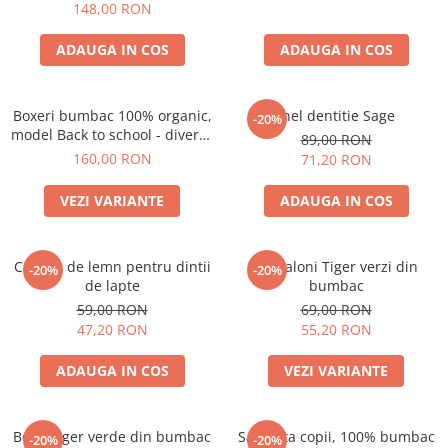
148,00 RON
ADAUGA IN COS
ADAUGA IN COS
Boxeri bumbac 100% organic,
Inel dentitie Sage
-20%
model Back to school - diverse
89,00 RON
marimi
160,00 RON
71,20 RON
VEZI VARIANTE
ADAUGA IN COS
Cutiuta de lemn pentru dintii
Pantaloni Tiger verzi din
-20%
-20%
de lapte
bumbac
59,00 RON
69,00 RON
47,20 RON
55,20 RON
ADAUGA IN COS
VEZI VARIANTE
Body Tiger verde din bumbac
Salopeta copii, 100% bumbac
-20%
-20%