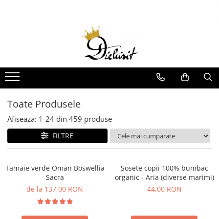
Billybelt
Idei de cadouri
Lichidare de Stoc
Boxeri
Cadouri femei
Produse copii
Curele
Cadouri barbati
Jucarii
Imbracaminte Copii
Sepci
Cadouri copii si bebelusi
Incaltaminte Copii
Sosete
Seturi cadou
Toate Produsele
Sosete Copii
Sosete barbati
Accesorii Copii
Afiseaza:
1-
24
din
459
produse
Sosete dama
Igiena si Ingrijire Copii
FILTRE
Imbracaminte
Carti Copii
Terapie Senzoriala
Tamaie verde Oman Boswellia
Sosete copii 100% bumbac
Produse adulti
Sacra
organic - Aria (diverse marimi)
Sosete
de la 137,00 RON
44,00 RON
Accesorii
Imbracaminte