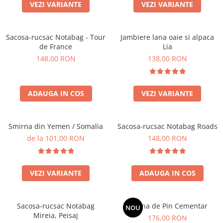
Produse pentru casa
VEZI VARIANTE
VEZI VARIANTE
Accesorii
Idei pentru casa
Sacosa-rucsac Notabag - Tour
Jambiere lana oaie si alpaca
Prosoape bucatarie
de France
Lia
148,00 RON
138,00 RON
ADAUGA IN COS
VEZI VARIANTE
Smirna din Yemen / Somalia
Sacosa-rucsac Notabag Roads
de la 101,00 RON
148,00 RON
VEZI VARIANTE
ADAUGA IN COS
Sacosa-rucsac Notabag
Rasina de Pin Cementar
NOU
Mireia, Peisaj
176,00 RON