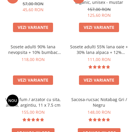
organic, unisex - mustar
57,00 RON
157,00 RON
45,60 RON
125,60 RON
VEZI VARIANTE
VEZI VARIANTE
Sosete adulti 90% lana
Sosete adulti 55% lana oaie +
nevopsita + 10% bumbac
30% lana alpaca + 12%
organic, model Chiara
bumbac + 3% canepa, model
118,00 RON
111,00 RON
Anna
VEZI VARIANTE
VEZI VARIANTE
Vas de fum / arzator cu sita,
Sacosa-rucsac Notabag Gri /
NOU
alama, argintiu, 11 x 7.5 cm
Negru
155,00 RON
148,00 RON