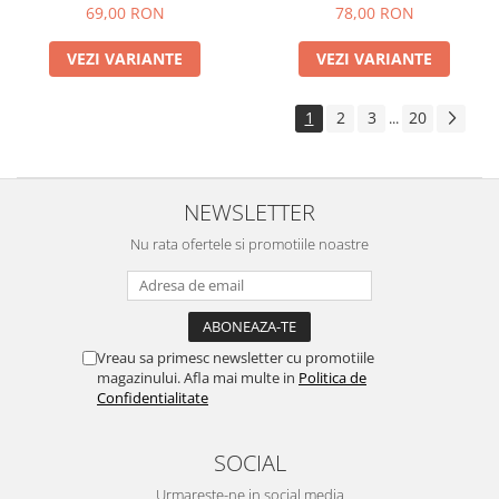
Paola (diverse marimi)
69,00 RON
78,00 RON
VEZI VARIANTE
VEZI VARIANTE
1
2
3
20
...
NEWSLETTER
Nu rata ofertele si promotiile noastre
Vreau sa primesc newsletter cu promotiile
magazinului. Afla mai multe in
Politica de
Confidentialitate
SOCIAL
Urmareste-ne in social media