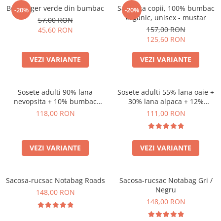
Body Tiger verde din bumbac
Salopeta copii, 100% bumbac
-20%
-20%
organic, unisex - mustar
57,00 RON
157,00 RON
45,60 RON
125,60 RON
VEZI VARIANTE
VEZI VARIANTE
Sosete adulti 90% lana
Sosete adulti 55% lana oaie +
nevopsita + 10% bumbac
30% lana alpaca + 12%
organic, model Chiara
bumbac + 3% canepa, model
118,00 RON
111,00 RON
Anna
VEZI VARIANTE
VEZI VARIANTE
Sacosa-rucsac Notabag Roads
Sacosa-rucsac Notabag Gri /
Negru
148,00 RON
148,00 RON