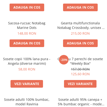
ADAUGA IN COS
ADAUGA IN COS
Sacosa-rucsac Notabag
Geanta multifunctionala
Marine Dots
Notabag Crossbody, unisex -
verde
148,00 RON
215,00 RON
ADAUGA IN COS
ADAUGA IN COS
Sosete copii 100% lana pura -
Cutie cu 7 perechi de sosete
-20%
Angela (diverse marimi)
"Weekly Box"
58,00 RON
157,00 RON
125,60 RON
VEZI VARIANTE
VEZI VARIANTE
Sosete adulti 100% bumbac,
Sosete adulti 95% canepa +
model Ravinia
5% bumbac organic - model