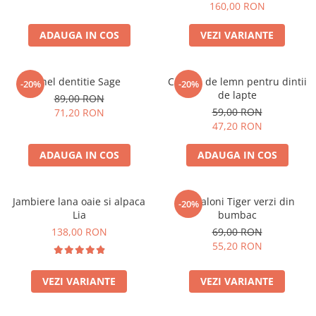
marimi
160,00 RON
ADAUGA IN COS
VEZI VARIANTE
Inel dentitie Sage
Cutiuta de lemn pentru dintii
-20%
-20%
de lapte
89,00 RON
59,00 RON
71,20 RON
47,20 RON
ADAUGA IN COS
ADAUGA IN COS
Jambiere lana oaie si alpaca
Pantaloni Tiger verzi din
-20%
Lia
bumbac
138,00 RON
69,00 RON
55,20 RON
VEZI VARIANTE
VEZI VARIANTE