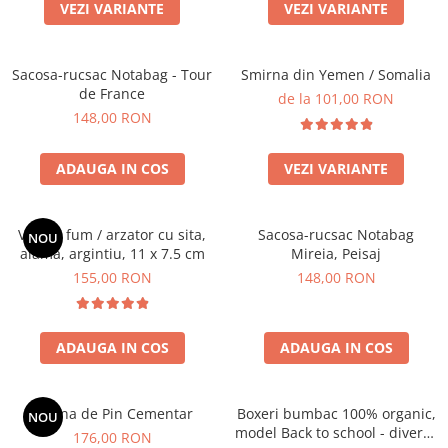
Produse pentru casa
VEZI VARIANTE
VEZI VARIANTE
Accesorii
Idei pentru casa
Sacosa-rucsac Notabag - Tour
Smirna din Yemen / Somalia
Prosoape bucatarie
de France
de la 101,00 RON
148,00 RON
ADAUGA IN COS
VEZI VARIANTE
Vas de fum / arzator cu sita,
Sacosa-rucsac Notabag
NOU
alama, argintiu, 11 x 7.5 cm
Mireia, Peisaj
155,00 RON
148,00 RON
ADAUGA IN COS
ADAUGA IN COS
Rasina de Pin Cementar
Boxeri bumbac 100% organic,
NOU
model Back to school - diverse
176,00 RON