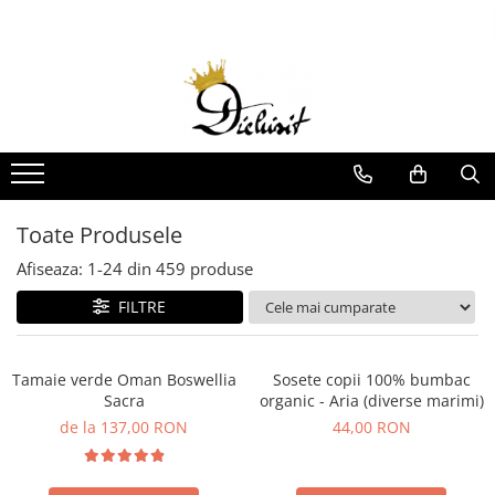
Billybelt
Idei de cadouri
Lichidare de Stoc
Boxeri
Cadouri femei
Produse copii
Curele
Cadouri barbati
Jucarii
Imbracaminte Copii
Sepci
Cadouri copii si bebelusi
Incaltaminte Copii
Sosete
Seturi cadou
Toate Produsele
Sosete Copii
Sosete barbati
Accesorii Copii
Afiseaza:
1-
24
din
459
produse
Sosete dama
Igiena si Ingrijire Copii
FILTRE
Imbracaminte
Carti Copii
Terapie Senzoriala
Tamaie verde Oman Boswellia
Sosete copii 100% bumbac
Produse adulti
Sacra
organic - Aria (diverse marimi)
Sosete
de la 137,00 RON
44,00 RON
Accesorii
Imbracaminte