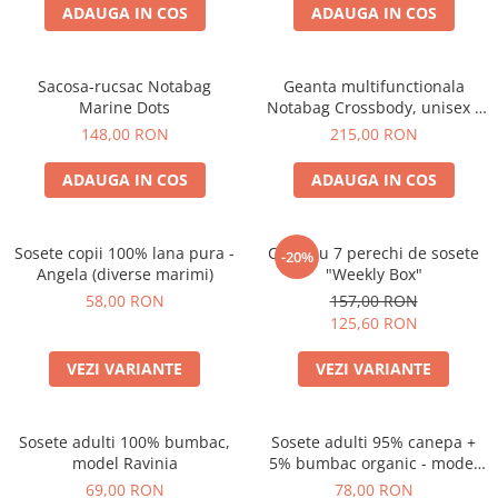
ADAUGA IN COS
ADAUGA IN COS
Sacosa-rucsac Notabag
Geanta multifunctionala
Marine Dots
Notabag Crossbody, unisex -
verde
148,00 RON
215,00 RON
ADAUGA IN COS
ADAUGA IN COS
Sosete copii 100% lana pura -
Cutie cu 7 perechi de sosete
-20%
Angela (diverse marimi)
"Weekly Box"
58,00 RON
157,00 RON
125,60 RON
VEZI VARIANTE
VEZI VARIANTE
Sosete adulti 100% bumbac,
Sosete adulti 95% canepa +
model Ravinia
5% bumbac organic - model
Paola (diverse marimi)
69,00 RON
78,00 RON