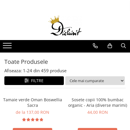
Billybelt
Idei de cadouri
Lichidare de Stoc
Boxeri
Cadouri femei
Produse copii
Curele
Cadouri barbati
Jucarii
Imbracaminte Copii
Sepci
Cadouri copii si bebelusi
Incaltaminte Copii
Sosete
Seturi cadou
Toate Produsele
Sosete Copii
Sosete barbati
Accesorii Copii
Afiseaza:
1-
24
din
459
produse
Sosete dama
Igiena si Ingrijire Copii
FILTRE
Imbracaminte
Carti Copii
Terapie Senzoriala
Tamaie verde Oman Boswellia
Sosete copii 100% bumbac
Produse adulti
Sacra
organic - Aria (diverse marimi)
Sosete
de la 137,00 RON
44,00 RON
Accesorii
Imbracaminte