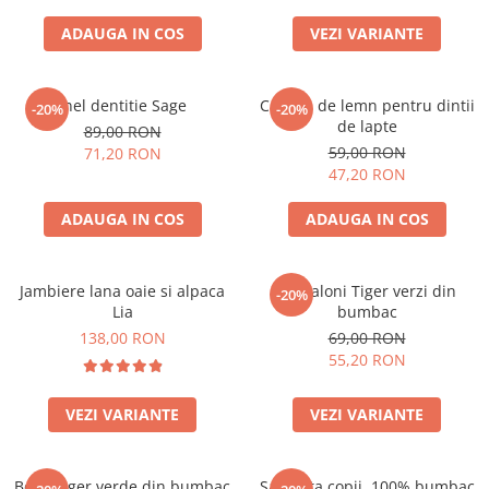
ADAUGA IN COS
VEZI VARIANTE
Inel dentitie Sage
Cutiuta de lemn pentru dintii
-20%
-20%
de lapte
89,00 RON
59,00 RON
71,20 RON
47,20 RON
ADAUGA IN COS
ADAUGA IN COS
Jambiere lana oaie si alpaca
Pantaloni Tiger verzi din
-20%
Lia
bumbac
138,00 RON
69,00 RON
55,20 RON
VEZI VARIANTE
VEZI VARIANTE
Body Tiger verde din bumbac
Salopeta copii, 100% bumbac