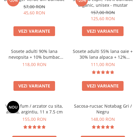
-20%
-20%
organic, unisex - mustar
57,00 RON
157,00 RON
45,60 RON
125,60 RON
VEZI VARIANTE
VEZI VARIANTE
Sosete adulti 90% lana
Sosete adulti 55% lana oaie +
nevopsita + 10% bumbac
30% lana alpaca + 12%
organic, model Chiara
bumbac + 3% canepa, model
118,00 RON
111,00 RON
Anna
VEZI VARIANTE
VEZI VARIANTE
Vas de fum / arzator cu sita,
Sacosa-rucsac Notabag Gri /
NOU
alama, argintiu, 11 x 7.5 cm
Negru
155,00 RON
148,00 RON