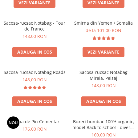
Produse pentru casa
VEZI VARIANTE
VEZI VARIANTE
Accesorii
Idei pentru casa
Sacosa-rucsac Notabag - Tour
Smirna din Yemen / Somalia
Prosoape bucatarie
de France
de la 101,00 RON
148,00 RON
ADAUGA IN COS
VEZI VARIANTE
Sacosa-rucsac Notabag Roads
Sacosa-rucsac Notabag
Mireia, Peisaj
148,00 RON
148,00 RON
ADAUGA IN COS
ADAUGA IN COS
Rasina de Pin Cementar
Boxeri bumbac 100% organic,
NOU
model Back to school - diverse
176,00 RON
marimi
160,00 RON