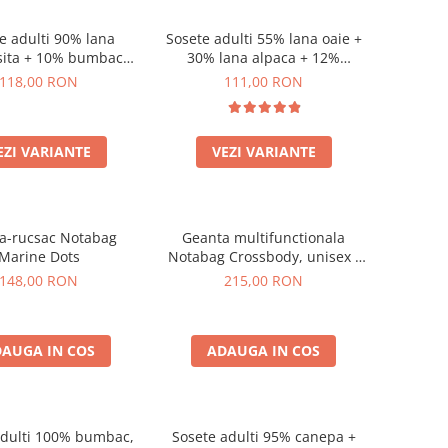
e adulti 90% lana
Sosete adulti 55% lana oaie +
sita + 10% bumbac
30% lana alpaca + 12%
ic, model Chiara
bumbac + 3% canepa, model
118,00 RON
111,00 RON
Anna
EZI VARIANTE
VEZI VARIANTE
a-rucsac Notabag
Geanta multifunctionala
Marine Dots
Notabag Crossbody, unisex -
verde
148,00 RON
215,00 RON
AUGA IN COS
ADAUGA IN COS
adulti 100% bumbac,
Sosete adulti 95% canepa +