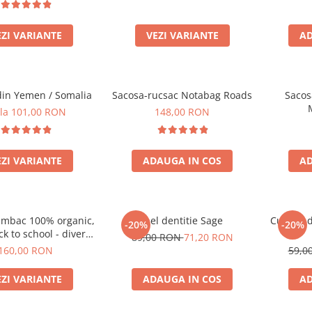
EZI VARIANTE
VEZI VARIANTE
AD
in Yemen / Somalia
Sacosa-rucsac Notabag Roads
Sacos
M
 la 101,00 RON
148,00 RON
EZI VARIANTE
ADAUGA IN COS
AD
umbac 100% organic,
Inel dentitie Sage
Cutiuta 
-20%
-20%
k to school - diverse
89,00 RON
71,20 RON
marimi
160,00 RON
59,0
EZI VARIANTE
ADAUGA IN COS
AD