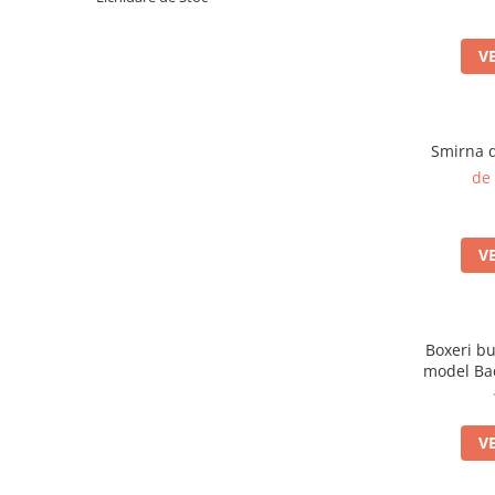
Produse pentru casa
Accesorii
V
Idei pentru casa
Prosoape bucatarie
Smirna d
de
V
Boxeri b
model Bac
V