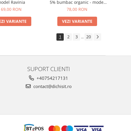
odel Ravinia
5% bumbac organic - model
Paola (diverse marimi)
69,00 RON
78,00 RON
EZI VARIANTE
VEZI VARIANTE
1
2
3
20
...
SUPORT CLIENTI
+40754217131
contact@dichisit.ro