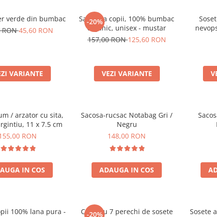
er verde din bumbac
Salopeta copii, 100% bumbac
Soset
-20%
organic, unisex - mustar
nevop
0 RON
45,60 RON
organ
157,00 RON
125,60 RON
EZI VARIANTE
VEZI VARIANTE
V
um / arzator cu sita,
Sacosa-rucsac Notabag Gri /
Sacos
rgintiu, 11 x 7.5 cm
Negru
155,00 RON
148,00 RON
AUGA IN COS
ADAUGA IN COS
AD
pii 100% lana pura -
Cutie cu 7 perechi de sosete
Sosete 
-20%