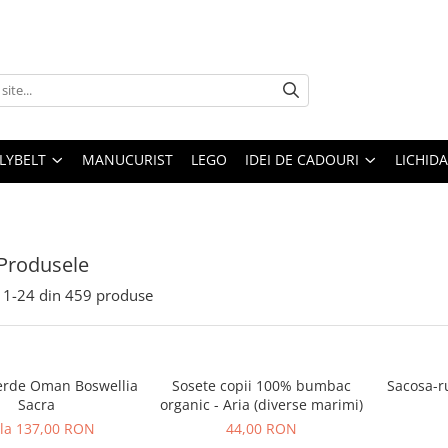
LLYBELT
MANUCURIST
LEGO
IDEI DE CADOURI
LICHID
Produsele
1-
24
din
459
produse
erde Oman Boswellia
Sosete copii 100% bumbac
Sacosa-r
Sacra
organic - Aria (diverse marimi)
 la 137,00 RON
44,00 RON