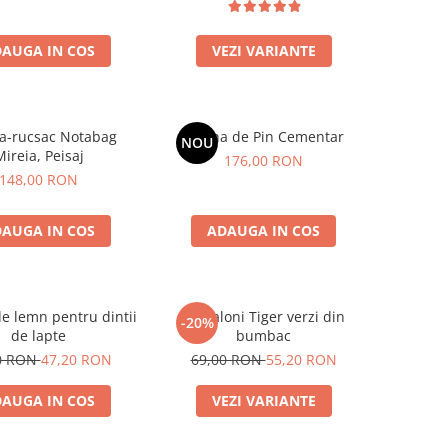
AUGA IN COS
VEZI VARIANTE
a-rucsac Notabag
Rasina de Pin Cementar
NOU
ireia, Peisaj
176,00 RON
148,00 RON
AUGA IN COS
ADAUGA IN COS
de lemn pentru dintii
Pantaloni Tiger verzi din
-20%
de lapte
bumbac
0 RON
47,20 RON
69,00 RON
55,20 RON
AUGA IN COS
VEZI VARIANTE