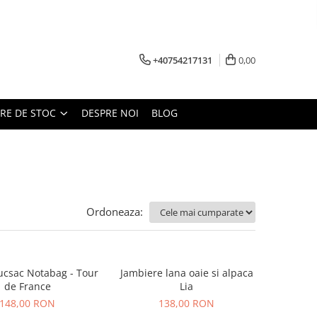
+40754217131
0,00
ARE DE STOC
DESPRE NOI
BLOG
Ordoneaza:
ucsac Notabag - Tour
Jambiere lana oaie si alpaca
de France
Lia
148,00 RON
138,00 RON