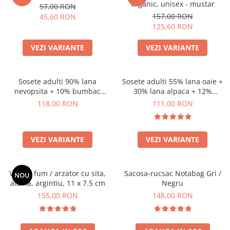
organic, unisex - mustar
57,00 RON
157,00 RON
45,60 RON
125,60 RON
VEZI VARIANTE
VEZI VARIANTE
Sosete adulti 90% lana
Sosete adulti 55% lana oaie +
nevopsita + 10% bumbac
30% lana alpaca + 12%
organic, model Chiara
bumbac + 3% canepa, model
118,00 RON
111,00 RON
Anna
VEZI VARIANTE
VEZI VARIANTE
Vas de fum / arzator cu sita,
Sacosa-rucsac Notabag Gri /
NOU
alama, argintiu, 11 x 7.5 cm
Negru
155,00 RON
148,00 RON