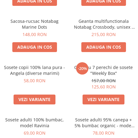
ADAUGA IN COS
ADAUGA IN COS
Sacosa-rucsac Notabag
Geanta multifunctionala
Marine Dots
Notabag Crossbody, unisex -
verde
148,00 RON
215,00 RON
ADAUGA IN COS
ADAUGA IN COS
Sosete copii 100% lana pura -
Cutie cu 7 perechi de sosete
-20%
Angela (diverse marimi)
"Weekly Box"
58,00 RON
157,00 RON
125,60 RON
VEZI VARIANTE
VEZI VARIANTE
Sosete adulti 100% bumbac,
Sosete adulti 95% canepa +
model Ravinia
5% bumbac organic - model
Paola (diverse marimi)
69,00 RON
78,00 RON