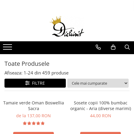
Billybelt
Idei de cadouri
Lichidare de Stoc
Boxeri
Cadouri femei
Produse copii
Curele
Cadouri barbati
Jucarii
Imbracaminte Copii
Sepci
Cadouri copii si bebelusi
Incaltaminte Copii
Sosete
Seturi cadou
Toate Produsele
Sosete Copii
Sosete barbati
Accesorii Copii
Afiseaza:
1-
24
din
459
produse
Sosete dama
Igiena si Ingrijire Copii
FILTRE
Imbracaminte
Carti Copii
Terapie Senzoriala
Tamaie verde Oman Boswellia
Sosete copii 100% bumbac
Produse adulti
Sacra
organic - Aria (diverse marimi)
Sosete
de la 137,00 RON
44,00 RON
Accesorii
Imbracaminte