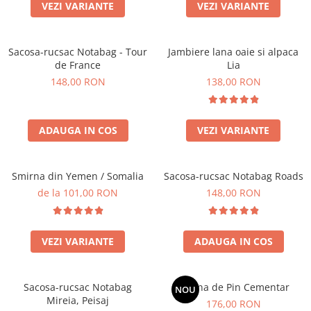
Produse pentru casa
VEZI VARIANTE
VEZI VARIANTE
Accesorii
Idei pentru casa
Sacosa-rucsac Notabag - Tour
Jambiere lana oaie si alpaca
Prosoape bucatarie
de France
Lia
148,00 RON
138,00 RON
ADAUGA IN COS
VEZI VARIANTE
Smirna din Yemen / Somalia
Sacosa-rucsac Notabag Roads
de la 101,00 RON
148,00 RON
VEZI VARIANTE
ADAUGA IN COS
Sacosa-rucsac Notabag
Rasina de Pin Cementar
NOU
Mireia, Peisaj
176,00 RON