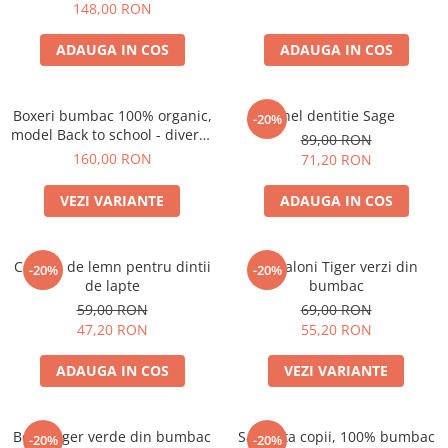
148,00 RON
ADAUGA IN COS
ADAUGA IN COS
Boxeri bumbac 100% organic,
Inel dentitie Sage
-20%
model Back to school - diverse
89,00 RON
marimi
160,00 RON
71,20 RON
VEZI VARIANTE
ADAUGA IN COS
Cutiuta de lemn pentru dintii
Pantaloni Tiger verzi din
-20%
-20%
de lapte
bumbac
59,00 RON
69,00 RON
47,20 RON
55,20 RON
ADAUGA IN COS
VEZI VARIANTE
Body Tiger verde din bumbac
Salopeta copii, 100% bumbac
-20%
-20%