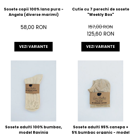
Sosete copii 100% lana pura -
Cutie cu 7 perechi de sosete
Angela (diverse marimi)
"Weekly Box"
157,00 RON
58,00 RON
125,60 RON
VEZI VARIANTE
VEZI VARIANTE
Sosete adulti 100% bumbac,
Sosete adulti 95% canepa +
model Ravinia
5% bumbac organic - model