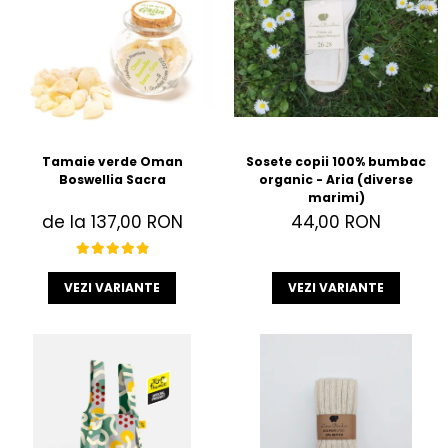
Accesorii
Imbracaminte
Produse pentru casa
Accesorii
Idei pentru casa
Prosoape bucatarie
Tamaie verde Oman
Sosete copii 100% bumbac
Boswellia Sacra
organic - Aria (diverse
marimi)
de la 137,00 RON
44,00 RON
VEZI VARIANTE
VEZI VARIANTE