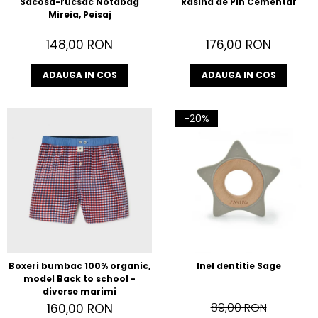
Sacosa-rucsac Notabag
Rasina de Pin Cementar
Mireia, Peisaj
148,00 RON
176,00 RON
ADAUGA IN COS
ADAUGA IN COS
-20%
Boxeri bumbac 100% organic,
Inel dentitie Sage
model Back to school -
diverse marimi
89,00 RON
160,00 RON