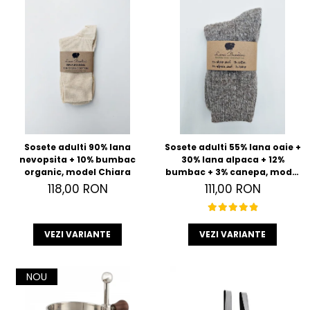
Sosete adulti 90% lana
Sosete adulti 55% lana oaie +
nevopsita + 10% bumbac
30% lana alpaca + 12%
organic, model Chiara
bumbac + 3% canepa, model
Anna
118,00 RON
111,00 RON
VEZI VARIANTE
VEZI VARIANTE
NOU