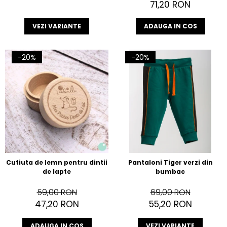
71,20 RON
VEZI VARIANTE
ADAUGA IN COS
-20%
-20%
Cutiuta de lemn pentru dintii
Pantaloni Tiger verzi din
de lapte
bumbac
59,00 RON
69,00 RON
47,20 RON
55,20 RON
ADAUGA IN COS
VEZI VARIANTE