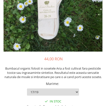
Produse pentru casa
Accesorii
Idei pentru casa
Prosoape bucatarie
44,00 RON
Bumbacul organic folosit in sosetele Aria a fost cultivat fara pesticide
toxice sau ingrasaminte sintetice. Rezultatul este aceasta senzatie
naturala de moale si imbratisare pe care o ai cand porti aceste sosete.
Marime
:
IN STOC