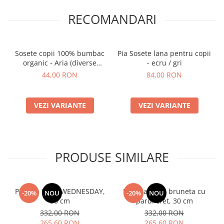
RECOMANDARI
Sosete copii 100% bumbac
Pia Sosete lana pentru copii
organic - Aria (diverse
- ecru / gri
marimi)
44,00 RON
84,00 RON
VEZI VARIANTE
VEZI VARIANTE
PRODUSE SIMILARE
Papusa Mia - WEDNESDAY,
Papusa Mia - bruneta cu
-20%
NOU
-20%
NOU
30 cm
parul cret, 30 cm
332,00 RON
332,00 RON
265,60 RON
265,60 RON