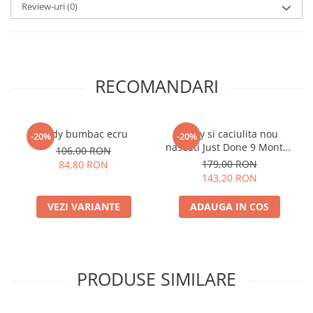
Review-uri
(0)
RECOMANDARI
Body bumbac ecru
Body si caciulita nou
-20%
-20%
nascuti Just Done 9 Months
106,00 RON
Inside® pentru fetite
179,00 RON
84,80 RON
143,20 RON
VEZI VARIANTE
ADAUGA IN COS
PRODUSE SIMILARE