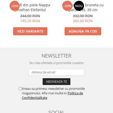
Pantofi din piele Nappa
Papusa Mia - bruneta cu
-20%
-20%
NOU
Jonathan Elefantul
parul cret, 30 cm
244,00 RON
332,00 RON
195,20 RON
265,60 RON
VEZI VARIANTE
ADAUGA IN COS
NEWSLETTER
Nu rata ofertele si promotiile noastre
Vreau sa primesc newsletter cu promotiile
magazinului. Afla mai multe in
Politica de
Confidentialitate
SOCIAL