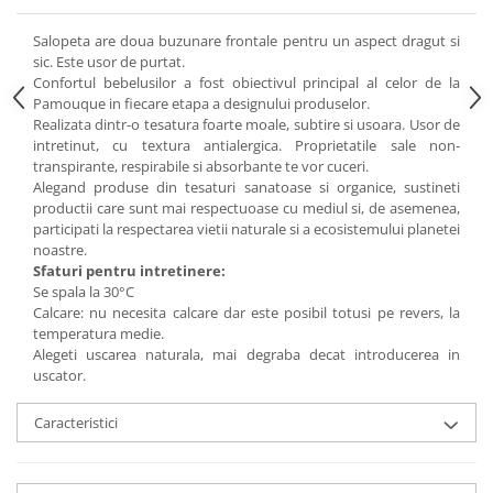
Salopeta are doua buzunare frontale pentru un aspect dragut si
sic. Este usor de purtat.
Confortul bebelusilor a fost obiectivul principal al celor de la
Pamouque in fiecare etapa a designului produselor.
Realizata dintr-o tesatura foarte moale, subtire si usoara. Usor de
intretinut, cu textura antialergica. Proprietatile sale non-
transpirante, respirabile si absorbante te vor cuceri.
Alegand produse din tesaturi sanatoase si organice, sustineti
productii care sunt mai respectuoase cu mediul si, de asemenea,
participati la respectarea vietii naturale si a ecosistemului planetei
noastre.
Sfaturi pentru intretinere:
Se spala la 30°C
Calcare: nu necesita calcare dar este posibil totusi pe revers, la
temperatura medie.
Alegeti uscarea naturala, mai degraba decat introducerea in
uscator.
Caracteristici