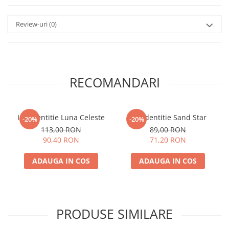
Review-uri
(0)
RECOMANDARI
Inel dentitie Luna Celeste
Inel dentitie Sand Star
-20%
-20%
113,00 RON
89,00 RON
90,40 RON
71,20 RON
ADAUGA IN COS
ADAUGA IN COS
PRODUSE SIMILARE