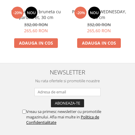
Papusa Mia - bruneta cu
Papusa Mia - WEDNESDAY,
-20%
NOU
-20%
NOU
parul cret, 30 cm
30 cm
332,00 RON
332,00 RON
265,60 RON
265,60 RON
ADAUGA IN COS
ADAUGA IN COS
NEWSLETTER
Nu rata ofertele si promotiile noastre
Vreau sa primesc newsletter cu promotiile
magazinului. Afla mai multe in
Politica de
Confidentialitate