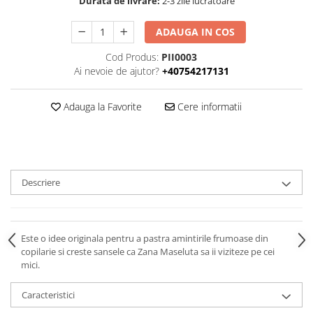
Durata de livrare:
2-3 zile lucrătoare
ADAUGA IN COS
Cod Produs:
PII0003
Ai nevoie de ajutor?
+40754217131
Adauga la Favorite
Cere informatii
Descriere
Este o idee originala pentru a pastra amintirile frumoase din
copilarie si creste sansele ca Zana Maseluta sa ii viziteze pe cei
mici.
Caracteristici