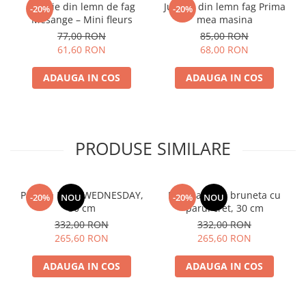
Jucarie din lemn de fag
Jucarie din lemn fag Prima
-20%
-20%
Mésange – Mini fleurs
mea masina
77,00 RON
85,00 RON
61,60 RON
68,00 RON
ADAUGA IN COS
ADAUGA IN COS
PRODUSE SIMILARE
Papusa Mia - WEDNESDAY,
Papusa Mia - bruneta cu
-20%
NOU
-20%
NOU
30 cm
parul cret, 30 cm
332,00 RON
332,00 RON
265,60 RON
265,60 RON
ADAUGA IN COS
ADAUGA IN COS