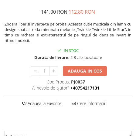
141,00 RON
112,80 RON
Zboara liber si invarte-te pe orbita! Aceasta cutie muzicala din lemn cu
design spatial reda minunata melodie „Twinkle Twinkle Little Star”, in
timp ce racheta si extraterestrul de pe ringul de dans se invart in
ritmul muzicii.
IN STOC
Durata de livrare:
2-3 zile lucratoare
ADAUGA IN COS
Cod Produs:
PJ0037
Ai nevoie de ajutor?
+40754217131
Adauga la Favorite
Cere informatii