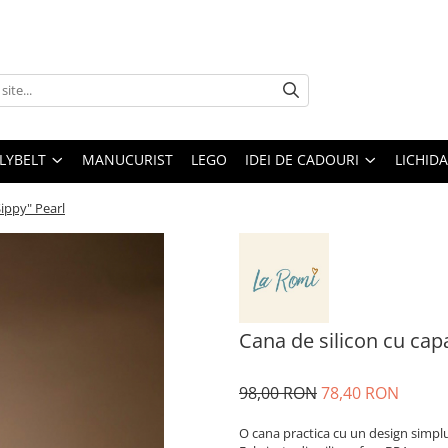
LLYBELT
MANUCURIST
LEGO
IDEI DE CADOURI
LICHID
Sippy" Pearl
Cana de silicon cu capa
98,00 RON
78,40 RON
O cana practica cu un design simpl