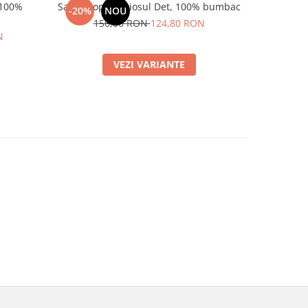
 100%
Sapca copii Curiosul Det, 100% bumbac
Cana de si
-20%
NOU
-20%
156,00 RON
124,80 RON
N
9
VEZI VARIANTE