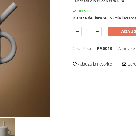
Fabricata din silicon fara BPA.
IN STOC
Durata de livrare:
2-3 zile lucrăto
ADAUG
Cod Produs:
PA0010
Ai nevoie
Adauga la Favorite
Cere 