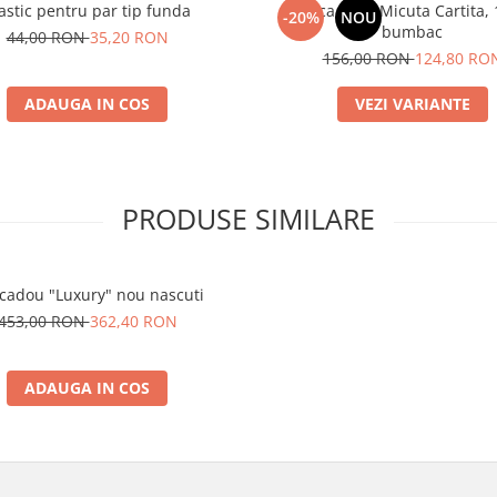
astic pentru par tip funda
Sapca copii Micuta Cartita,
-20%
NOU
bumbac
44,00 RON
35,20 RON
156,00 RON
124,80 RO
ADAUGA IN COS
VEZI VARIANTE
PRODUSE SIMILARE
 cadou "Luxury" nou nascuti
453,00 RON
362,40 RON
ADAUGA IN COS