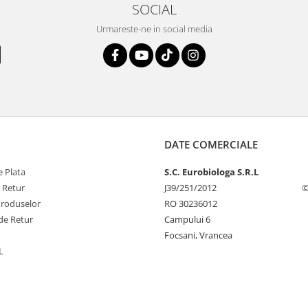
SOCIAL
Urmareste-ne in social media
DATE COMERCIALE
 Plata
S.C. Eurobiologa S.R.L
e Retur
J39/251/2012
©
Produselor
RO 30236012
de Retur
Campului 6
Focsani, Vrancea
L