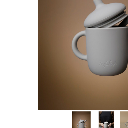
Produse pentru casa
Accesorii
Idei pentru casa
Prosoape bucatarie