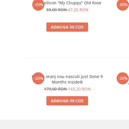
Cana silicon "My Chuppy" Old Rose
El
-20%
-20%
59,00 RON
47,20 RON
ADAUGA IN COS
Pijama oranj nou nascuti Just Done 9
Set
-20%
-20%
Months Inside®
179,00 RON
143,20 RON
ADAUGA IN COS