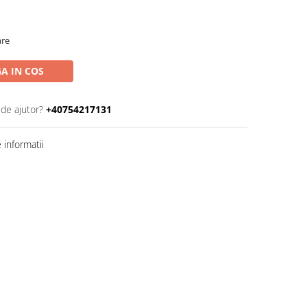
are
A IN COS
 de ajutor?
+40754217131
informatii