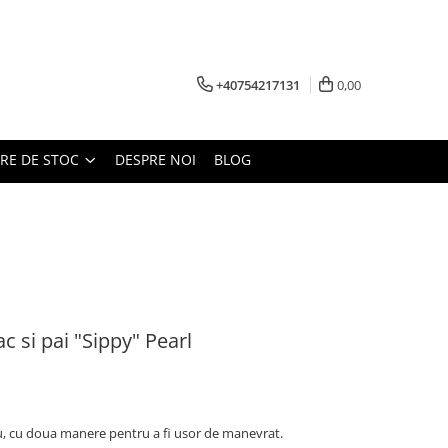
+40754217131
0,00
ARE DE STOC
DESPRE NOI
BLOG
c si pai "Sippy" Pearl
u, cu doua manere pentru a fi usor de manevrat.