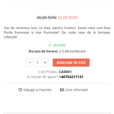
40,00 RON
32,00 RON
Vas de ceramica rosu cu stea, pentru Craciun. Exista ceva care face
florile frumoase si mai frumoase? Da, noile vaze de la Sompex
Lifestyle!
IN STOC
Durata de livrare:
2-3 zile lucrătoare
ADAUGA IN COS
Cod Produs:
CA0001
Ai nevoie de ajutor?
+40754217131
Adauga la Favorite
Cere informatii