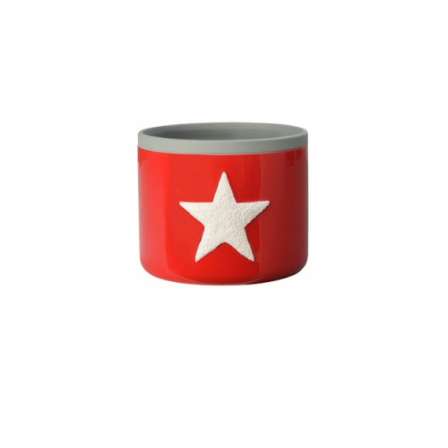
Produse pentru casa
Accesorii
Idei pentru casa
Prosoape bucatarie