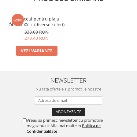
Cearceaf pentru plaja
-20%
Ôbaba XXL+ (diverse culori)
338,00 RON
270,40 RON
VEZI VARIANTE
NEWSLETTER
Nu rata ofertele si promotiile noastre
Vreau sa primesc newsletter cu promotiile
magazinului. Afla mai multe in
Politica de
Confidentialitate