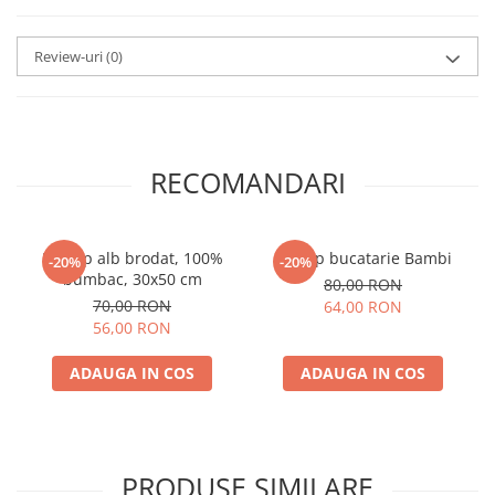
Review-uri
(0)
RECOMANDARI
Prosop alb brodat, 100%
Prosop bucatarie Bambi
-20%
-20%
bumbac, 30x50 cm
80,00 RON
70,00 RON
64,00 RON
56,00 RON
ADAUGA IN COS
ADAUGA IN COS
PRODUSE SIMILARE