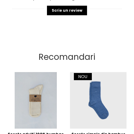
Scrie un review
Recomandari
NOU