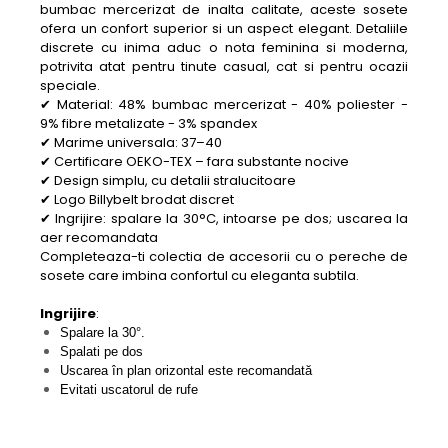
bumbac mercerizat de inalta calitate, aceste sosete
ofera un confort superior si un aspect elegant. Detaliile
discrete cu inima aduc o nota feminina si moderna,
potrivita atat pentru tinute casual, cat si pentru ocazii
speciale.
✔ Material: 48% bumbac mercerizat - 40% poliester -
9% fibre metalizate - 3% spandex
✔ Marime universala: 37–40
✔ Certificare OEKO-TEX – fara substante nocive
✔ Design simplu, cu detalii stralucitoare
✔ Logo Billybelt brodat discret
✔ Ingrijire: spalare la 30°C, intoarse pe dos; uscarea la
aer recomandata
Completeaza-ti colectia de accesorii cu o pereche de
sosete care imbina confortul cu eleganta subtila.
Ingrijire
:
Spalare la 30°.
Spalati pe dos
Uscarea în plan orizontal este recomandată
Evitati uscatorul de rufe