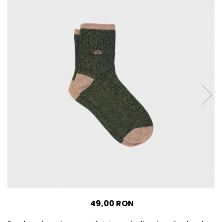
Accesorii
Imbracaminte
Produse pentru casa
Accesorii
Idei pentru casa
Prosoape bucatarie
49,00 RON