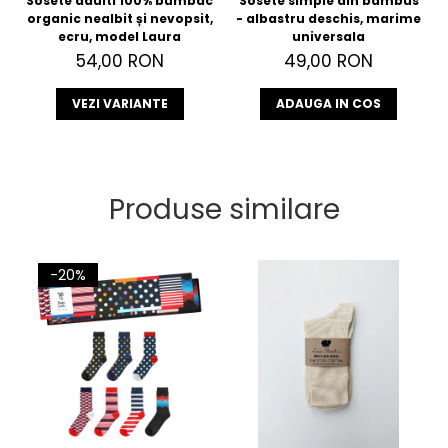
Sosete adulti 100% bumbac
Sosete simple din bambus
organic nealbit și nevopsit,
- albastru deschis, marime
ecru, model Laura
universala
54,00 RON
49,00 RON
VEZI VARIANTE
ADAUGA IN COS
Produse similare
-20%