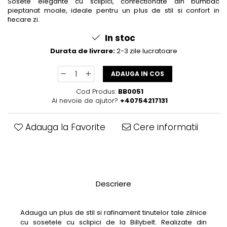
Sosete elegante cu sclipici, confectionate din bumbac
pieptanat moale, ideale pentru un plus de stil si confort in
fiecare zi.
In stoc
Durata de livrare:
2-3 zile lucratoare
ADAUGA IN COS
Cod Produs:
BB0051
Ai nevoie de ajutor?
+40754217131
Adauga la Favorite
Cere informatii
Descriere
Adauga un plus de stil si rafinament tinutelor tale zilnice
cu sosetele cu sclipici de la Billybelt. Realizate din